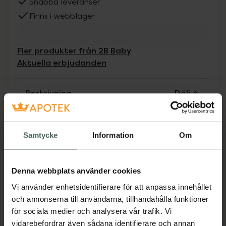
Snabba leveranser
Finns i webblager
Fler produkter från 2B Baby
Aktuella erbjudanden
Beskrivning
Dölj
Långlivad refill anpassad för blöjhinkar som
rymmer 15 liter, t.ex. Diaper Nanny och 16 liter
Samtycke
Information
Om
t.ex. Korbell och Luna Bambini. Tillverkad av
20 % återvunnen plast och biologiskt
nedbrytbar. Hållbar och slitstark samt
Denna webbplats använder cookies
väldoftande med naturliga ingredienser som
Vi använder enhetsidentifierare för att anpassa innehållet
bryter ned lukter och bakterier för att kunna
och annonserna till användarna, tillhandahålla funktioner
förvara använda blöjor i hinken. De tre
för sociala medier och analysera vår trafik. Vi
refillerna rymmer tillsammans upp till 1650 st
vidarebefordrar även sådana identifierare och annan