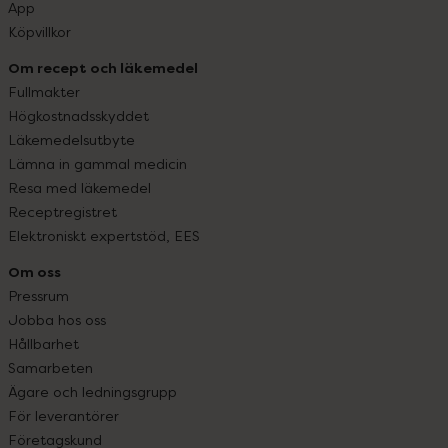
App
Köpvillkor
Om recept och läkemedel
Fullmakter
Högkostnadsskyddet
Läkemedelsutbyte
Lämna in gammal medicin
Resa med läkemedel
Receptregistret
Elektroniskt expertstöd, EES
Om oss
Pressrum
Jobba hos oss
Hållbarhet
Samarbeten
Ägare och ledningsgrupp
För leverantörer
Företagskund