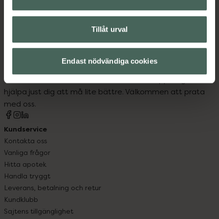
Tillåt urval
Kronans Apotek finns här för dig. Du hittar oss från Skåne i
Endast nödvändiga cookies
syd till Lappland i norr, och online i mobilen och på
datorn. Oavsett vem du är så är det vårt uppdrag att
hjälpa just dig att må lite bättre. Välkommen att prata
med oss.
Kundservice
Kontakta oss
Vanliga frågor
Hitta apotek
Handla tryggt
Leverans, betalning och retur
Kundklubb
Sajtens tillgänglighet