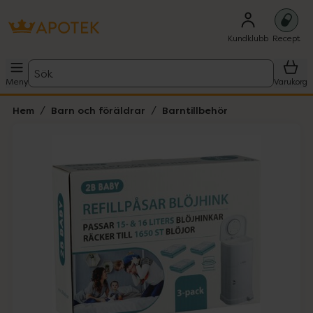
Kundklubb
Recept
Sök
Meny
Varukorg
Hem
Barn och föräldrar
Barntillbehör
Hoppa över Lista
Lista: . Innehåller 2 objekt.