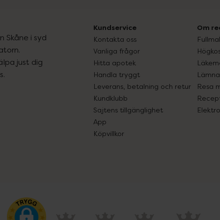
Kundservice
Om re
ån Skåne i syd
Kontakta oss
Fullma
atorn.
Vanliga frågor
Högkos
lpa just dig
Hitta apotek
Läkem
s.
Handla tryggt
Lämna 
Leverans, betalning och retur
Resa 
Kundklubb
Recept
Sajtens tillgänglighet
Elektr
App
Köpvillkor