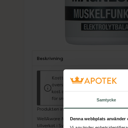
Beskrivning
Kosttillskott. Rekommenderad dagli
överskridas. Kosttillskott bör inte e
kost och en hälsosam livsstil. Förva
för små barn.
Samtycke
Produkten innehåller sötningsmedel
WellAware Magnesium är ett kosttillskott i
Denna webbplats använder 
tillverkat i Sverige. Magnesium bidrar till 
Vi använder enhetsidentifierar