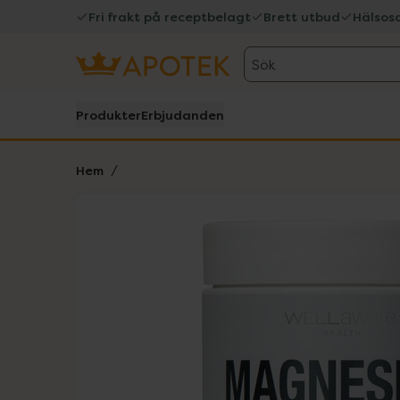
Fri frakt på receptbelagt
Brett utbud
Hälsos
Sök
Produkter
Erbjudanden
Hem
Hoppa över Lista
Lista: . Innehåller 1 objekt.