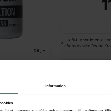
1
I
Utgått ur sortimentet. Va
något av våra fysiska Kr
Dölj
Fler produkter från Utgå
g dos bör inte
Aktuella erbjudanden
rsätta en varierad
ras utom räckhåll
Information
 minitablettform,
cookies
att minska trötthet och
e för att anpassa innehållet och annonserna till användarna, tillh