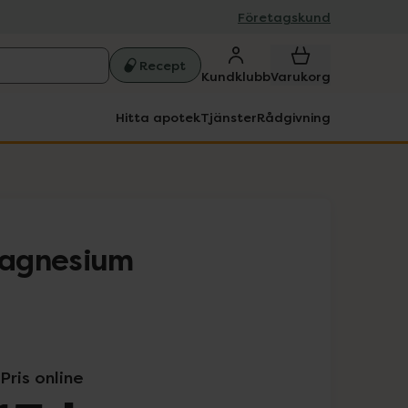
Företagskund
Recept
Kundklubb
Varukorg
Hitta apotek
Tjänster
Rådgivning
agnesium
Pris online