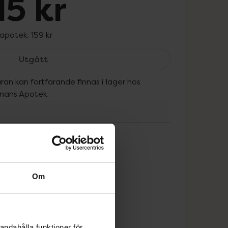
15 kr
 apotek:
159 kr
WellAware Magnesium, 115 kr.
Utgått
ran kan fortfarande finnas i lager hos
onans Apotek.
tt
Om
andahålla funktioner för