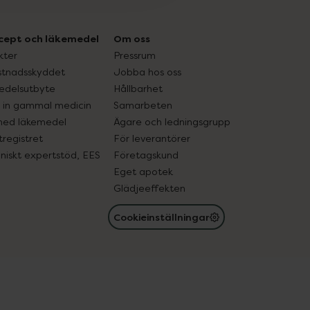
cept och läkemedel
Om oss
kter
Pressrum
tnadsskyddet
Jobba hos oss
edelsutbyte
Hållbarhet
in gammal medicin
Samarbeten
med läkemedel
Ägare och ledningsgrupp
registret
För leverantörer
oniskt expertstöd, EES
Företagskund
Eget apotek
Glädjeeffekten
Cookieinställningar