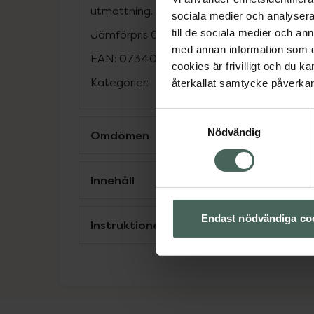
utmattning. Magnesium bidrar till normal 
sociala medier och analysera 
till de sociala medier och a
Jämförpris
0,80 kr
/
st
med annan information som du 
EAN:
07340041137420
cookies är frivilligt och du k
Kategorier:
återkallat samtycke påverkar 
Samtyckesval
Nödvändig
Omdömen
Innehåll
Endast nödvändiga co
Instruktioner