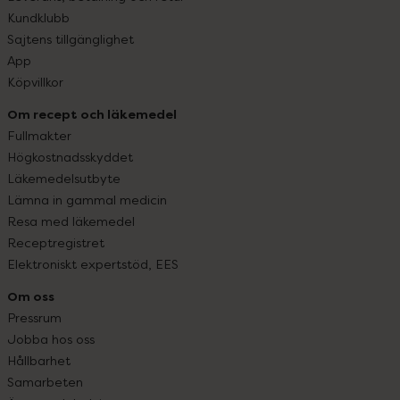
Kundklubb
Sajtens tillgänglighet
App
Köpvillkor
Om recept och läkemedel
Fullmakter
Högkostnadsskyddet
Läkemedelsutbyte
Lämna in gammal medicin
Resa med läkemedel
Receptregistret
Elektroniskt expertstöd, EES
Om oss
Pressrum
Jobba hos oss
Hållbarhet
Samarbeten