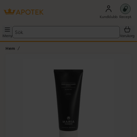
Kundklubb
Recept
Sök
Meny
Varukorg
Hem
Hoppa över Lista
Lista: . Innehåller 1 objekt.