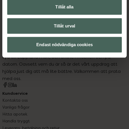
Tillåt alla
Tillåt urval
Endast nödvändiga cookies
Kronans Apotek finns här för dig. Du hittar oss från Skåne i
syd till Lappland i norr, och online i mobilen och på
datorn. Oavsett vem du är så är det vårt uppdrag att
hjälpa just dig att må lite bättre. Välkommen att prata
med oss.
Kundservice
Kontakta oss
Vanliga frågor
Hitta apotek
Handla tryggt
Leverans, betalning och retur