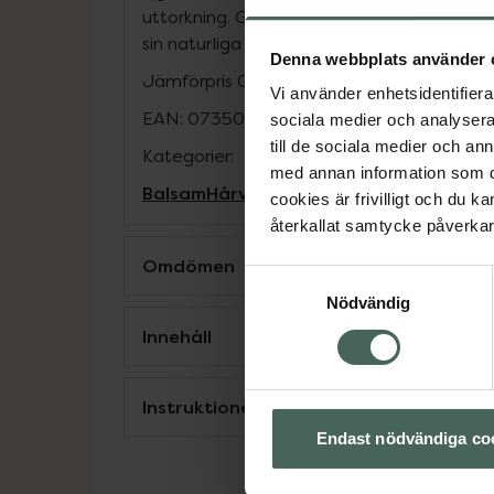
uttorkning. Ger ett mjukare resultat och hjä
sin naturliga lyster. Vegansk. Tillverkad i Sv
Denna webbplats använder 
Jämförpris
0,95 kr
/
ml
Vi använder enhetsidentifierar
EAN:
07350073863396
sociala medier och analysera 
till de sociala medier och a
Kategorier:
med annan information som du 
Balsam
Hårvård
Vegansk hårvård
Vegan
cookies är frivilligt och du k
återkallat samtycke påverkar 
Omdömen
Samtyckesval
Nödvändig
Innehåll
Instruktioner
Endast nödvändiga co