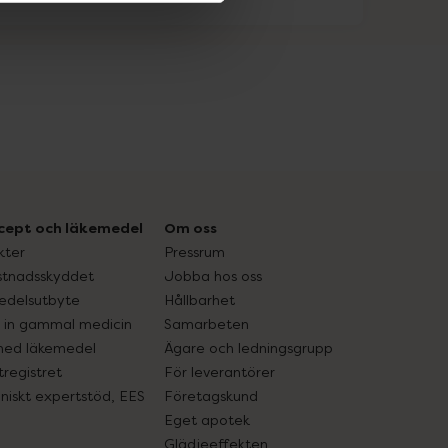
cept och läkemedel
Om oss
kter
Pressrum
tnadsskyddet
Jobba hos oss
edelsutbyte
Hållbarhet
in gammal medicin
Samarbeten
med läkemedel
Ägare och ledningsgrupp
registret
För leverantörer
oniskt expertstöd, EES
Företagskund
Eget apotek
Glädjeeffekten