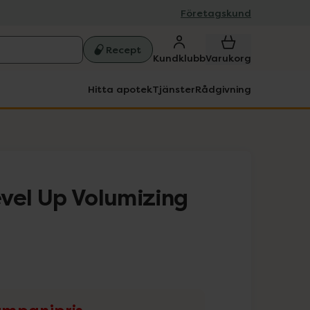
Företagskund
Recept
Kundklubb
Varukorg
Hitta apotek
Tjänster
Rådgivning
vel Up Volumizing