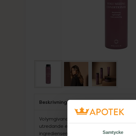
Beskrivning
Volymgivande och färgbevarande balsam.
utredande effekt utan att tynga ner håret
Samtycke
ingredienserna balanserar fukthalten i hå