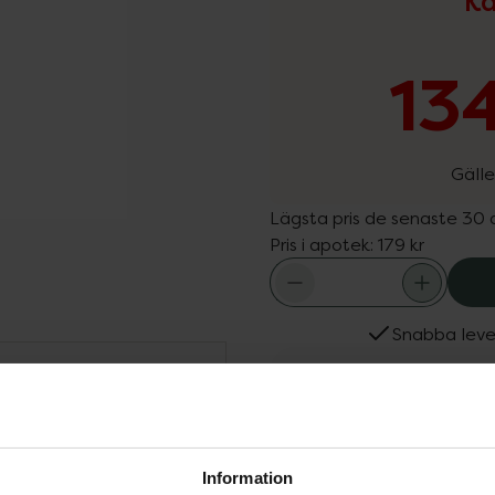
Ka
134
Gälle
Lägsta pris de senaste 30
Pris i apotek:
179 kr
Snabba leve
Dölj
Fler produkter från Löw
 Har en vårdande och
Aktuella erbjudanden
. De aktiva
Köps ofta tills
Information
ret och skyddar mot