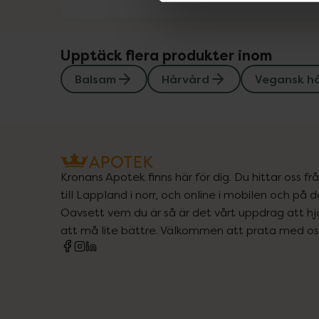
Upptäck flera produkter inom
Balsam
Hårvård
Vegansk h
Kronans Apotek finns här för dig. Du hittar oss fr
till Lappland i norr, och online i mobilen och på d
Oavsett vem du är så är det vårt uppdrag att hjä
att må lite bättre. Välkommen att prata med os