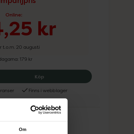
mpanjpris
Online
:
,25 kr
r t.o.m. 20 augusti
 dagarna:
179 kr
Löwengrip Level Up Volumizing Condit
Köp
ranser
Finns i webblager
engrip
ammans
Om