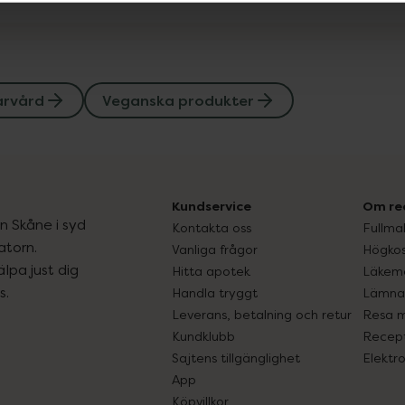
årvård
Veganska produkter
Kundservice
Om re
ån Skåne i syd
Kontakta oss
Fullma
atorn.
Vanliga frågor
Högkos
lpa just dig
Hitta apotek
Läkem
s.
Handla tryggt
Lämna 
Leverans, betalning och retur
Resa 
Kundklubb
Recept
Sajtens tillgänglighet
Elektr
App
Köpvillkor