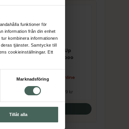
andahålla funktioner för
n information från din enhet
 tur kombinera informationen
deras tjänster. Samtycke till
3.4 av 5 i omdöme
Löwengrip Level Up
ens cookieinställningar. Ett
ner
Volumizing Shampoo
Schampo, 250 ml
e
Kampanjpris online
Marknadsföring
134,25 kr
Tidigare pris:
179 kr
Köp båda
Tillåt alla