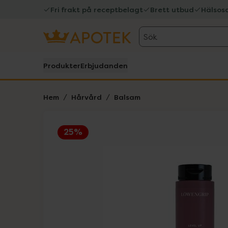
Fri frakt på receptbelagt
Brett utbud
Hälsos
Sök
Produkter
Erbjudanden
Hem
Hårvård
Balsam
25%
Hoppa över Lista
Lista: . Innehåller 3 objekt.