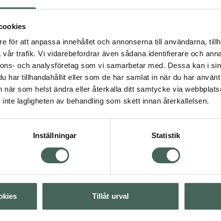
lper håret att få tillbaka
erige.
cookies
e för att anpassa innehållet och annonserna till användarna, tillh
vår trafik. Vi vidarebefordrar även sådana identifierare och anna
nnons- och analysföretag som vi samarbetar med. Dessa kan i sin
har tillhandahållit eller som de har samlat in när du har använt 
4 av 5 i omdöme
ska produkter
Löwengrip Level Up
an när som helst ändra eller återkalla ditt samtycke via webbplats
Volumizing Conditio
inte lagligheten av behandling som skett innan återkallelsen.
Balsam, 200 ml
Visa
Kampanjpris onlin
Inställningar
Statistik
134,25 kr
Visa
Tidigare pris:
179 kr
Köp båda för
:
Visa
268,50 kr
okies
Tillåt urval