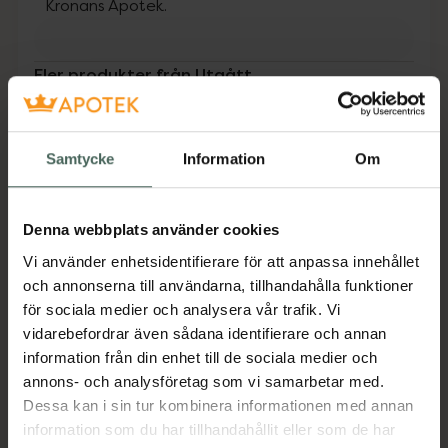
Kronans Apotek.
Fler produkter från Utgått
Aktuella erbjudanden
Beskrivning
Dölj
Samtycke
Information
Om
Tillverkaren garanterar genom
Denna webbplats använder cookies
CE-märkning att produkten är
Vi använder enhetsidentifierare för att anpassa innehållet
säker att använda och uppfyller
och annonserna till användarna, tillhandahålla funktioner
gällande krav.
för sociala medier och analysera vår trafik. Vi
vidarebefordrar även sådana identifierare och annan
Health Nordics Metabolism Hemtest är ett
information från din enhet till de sociala medier och
snabbt och pålitligt test för att mäta din
annons- och analysföretag som vi samarbetar med.
sköldkörtelfunktion hemma. Testet ger
Dessa kan i sin tur kombinera informationen med annan
resultat inom 15 minuter och hjälper dig att
information som du har tillhandahållit eller som de har
förstå om din sköldkörtel fungerar som den