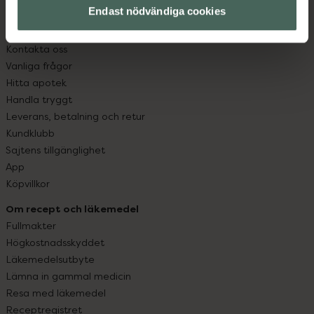
Endast nödvändiga cookies
Kundservice
Kontakta oss
Vanliga frågor
Hitta apotek
Handla tryggt
Leverans, betalning och retur
Kundklubb
Sajtens tillgänglighet
App
Köpvillkor
Om recept och läkemedel
Fullmakter
Högkostnadsskyddet
Läkemedelsutbyte
Lämna in gammal medicin
Resa med läkemedel
Receptregistret