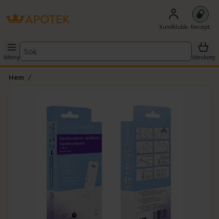
Kundklubb
Recept
Sök
Meny
Varukorg
Hem
Hoppa över Lista
Lista: . Innehåller 1 objekt.