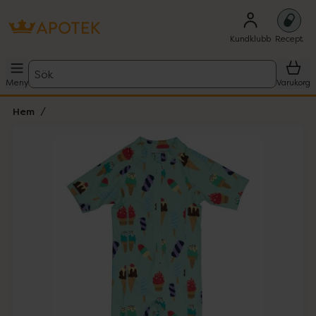
Kundklubb
Recept
Sök
Meny
Varukorg
Hem
Hoppa över Lista
Lista: . Innehåller 1 objekt.