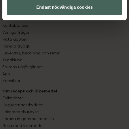
med oss.
Endast nödvändiga cookies
Kundservice
Kontakta oss
Vanliga frågor
Hitta apotek
Handla tryggt
Leverans, betalning och retur
Kundklubb
Sajtens tillgänglighet
App
Köpvillkor
Om recept och läkemedel
Fullmakter
Högkostnadsskyddet
Läkemedelsutbyte
Lämna in gammal medicin
Resa med läkemedel