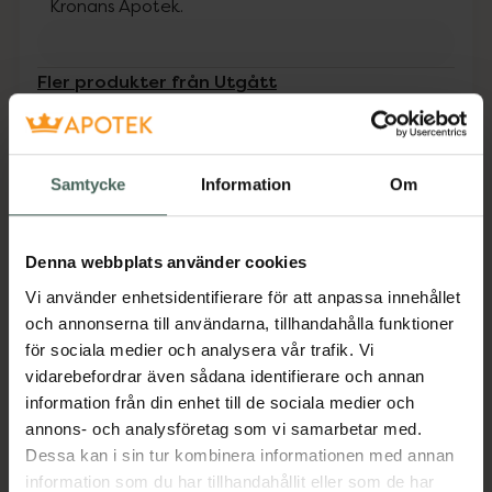
Kronans Apotek.
Fler produkter från Utgått
Aktuella erbjudanden
Beskrivning
Dölj
Samtycke
Information
Om
UV-dräkt med korta ben och 3/4 armar som
skyddar ditt barn mot solen strålar. Den är
Denna webbplats använder cookies
praktisk och användbar med dragkedja
Vi använder enhetsidentifierare för att anpassa innehållet
framtill. En storfavorit hos barnfamiljer på
och annonserna till användarna, tillhandahålla funktioner
grund av sin enkelhet och solskydd. UV-
för sociala medier och analysera vår trafik. Vi
dräkten är tillverkad i ett snabbtorkande
vidarebefordrar även sådana identifierare och annan
material, med UV-50+ som blockerar 98% av
information från din enhet till de sociala medier och
solens farliga UVA- och UVB-strålar. Dräkten
annons- och analysföretag som vi samarbetar med.
har en dragkedja framtill för enkel på och
Dessa kan i sin tur kombinera informationen med annan
avklädnad.Hög halslinningSPF
information som du har tillhandahållit eller som de har