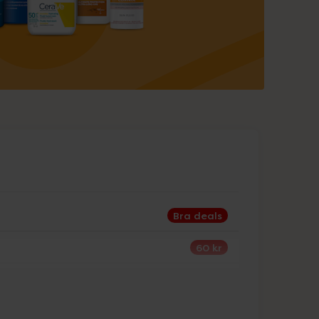
Bra deals
60 kr
30%
25%