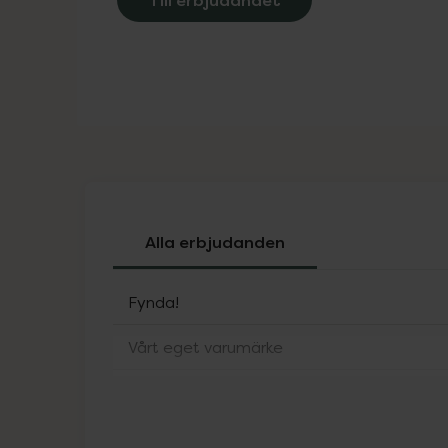
Alla erbjudanden
Fynda!
Vårt eget varumärke
ACO Sol
Alfons Åberg