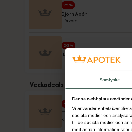
25%
Little Cirkus
Björn Axén
Hårvård
Medicube
Medik8
20%
Milpro Vet
IDA WARG Beauty
Hud- & hårvård
Nioxin
Nyttoteket
Samtycke
Veckodeals
Pharbio, Pikasol, Litomove, Active Care & 
Denna webbplats använder 
Physiomer
30%
Vi använder enhetsidentifierar
Trace Minerals veckodeal
sociala medier och analysera 
Priorin
Kosttillskott
till de sociala medier och a
med annan information som du 
Pureness