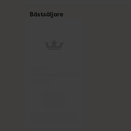
Alpine
Bästsäljare
Benton Cosmetics
Hoppa över Lista
Lista: . Innehåller 1 objekt.
Björn Axén
Clearlii
Dr. Bronner's
Elotrans
Eucerin
Eucerin Sol
Forest Kids
GetTested