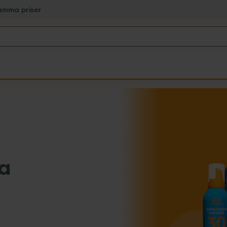
amma priser
ra