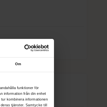
25%
25%
20%
20%
25%
25%
Om
25%
20%
andahålla funktioner för
n information från din enhet
20%
 tur kombinera informationen
deras tjänster. Samtycke till
20%