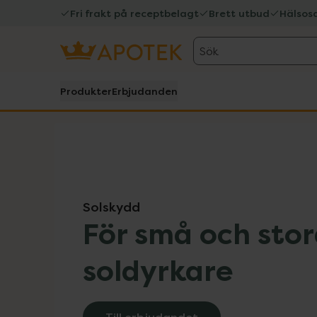
Fri frakt på receptbelagt
Brett utbud
Hälsos
Sök
Produkter
Erbjudanden
Hoppa över Lista
Lista: . Innehåller 9 objekt.
Solskydd
För små och sto
soldyrkare
Till erbjudandet