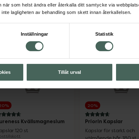
an när som helst ändra eller återkalla ditt samtycke via webbplats
inte lagligheten av behandling som skett innan återkallelsen.
Inställningar
Statistik
okies
Tillåt urval
20%
20%
.7 av 5 i omdöme
4.7 av 5 i omdöme
ureness Kvällsmagnesium
Priorin Kapslar
apslar 120 st
Kapslar för starkt och
sttillskott
välmående hår, 180 st