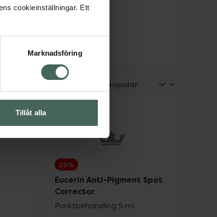
ens cookieinställningar. Ett
25%
15%
Marknadsföring
25%
25%
15%
Tillåt alla
20%
25%
25%
20%
Eucerin Anti-Pigment Spot
Corrector
20%
Punktbehandling 5 ml
20%