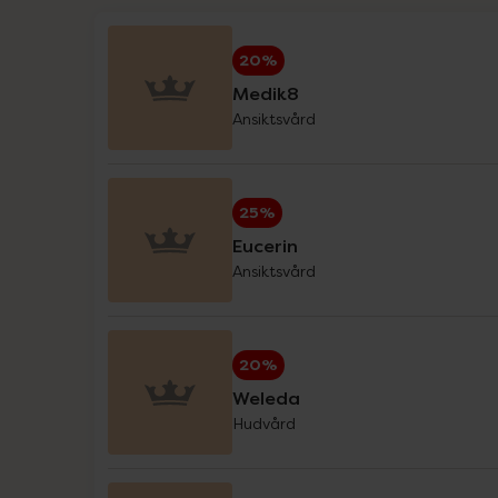
På kampanj nu
Hansaplast
20%
Haruharu Wonder
Medik8
Ansiktsvård
Helhetshälsa
Holistic
25%
IDA WARG Beauty
Eucerin
Ansiktsvård
IsaDora
iWhite
20%
Klimadynon
Weleda
Hudvård
La'dor
L-Argiplex veckodeal