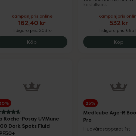
Kosttillskott
Kampanjpris online
Kampanjpris onli
162,40 kr
532 kr
Tidigare pris:
203 kr
Tidigare pris:
665 
Pureness Kvällsmagnesium, 162.4 kr.
Prior
Köp
Köp
30%
25%
Medicube Age-R Boo
.8 av 5 i omdöme
a Roche-Posay UVMune
Pro
00 Dark Spots Fluid
Hudvårdsapparat 1st
PF50+