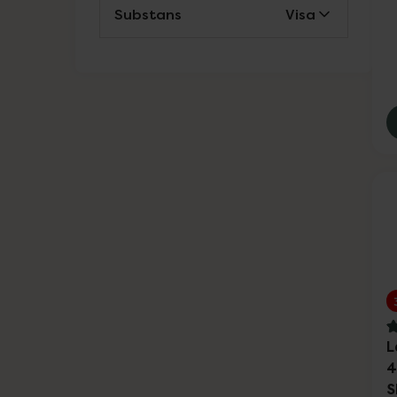
Substans
Visa
Weleda
Wella Professionals
Wellibites
Wild
Nailner och Wortie
Vårt eget varumärke
Solskydd
Ansiktsvård
4
L
Kosttillskott
4
S
Vårt eget varumärke