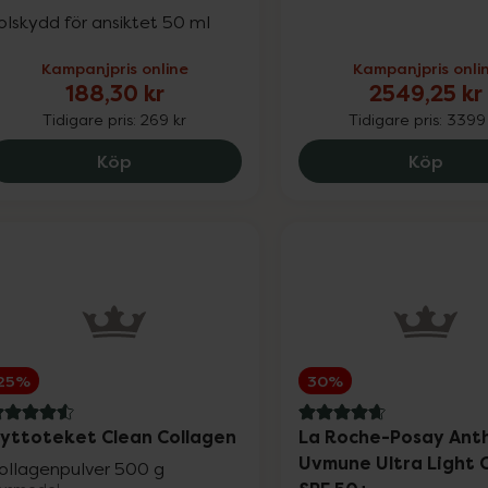
olskydd för ansiktet 50 ml
Kampanjpris online
Kampanjpris onli
188,30 kr
2549,25 kr
Tidigare pris:
269 kr
Tidigare pris:
3399 
La Roche-Posay UVMune 400 Dark Spots 
Medi
Köp
Köp
Nyheter
25%
30%
.6 av 5 i omdöme
4.8 av 5 i omdöme
yttoteket Clean Collagen
La Roche-Posay Anth
Uvmune Ultra Light
Varumärken
ollagenpulver 500 g