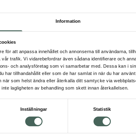
Pr
Högkos
Information
2075
Dölj
cookies
I ap
e för att anpassa innehållet och annonserna till användarna, tillh
vår trafik. Vi vidarebefordrar även sådana identifierare och anna
Kö
nnons- och analysföretag som vi samarbetar med. Dessa kan i sin
har tillhandahållit eller som de har samlat in när du har använt 
an när som helst ändra eller återkalla ditt samtycke via webbplats
Aktuella erbjudanden
inte lagligheten av behandling som skett innan återkallelsen.
Inställningar
Statistik
Kundservice
Om re
ån Skåne i syd
Kontakta oss
Fullma
atorn.
Vanliga frågor
Högkos