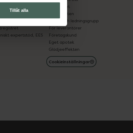
edelsutbyte
Hållbarhet
Tillåt alla
in gammal medicin
Samarbeten
med läkemedel
Ägare och ledningsgrupp
registret
För leverantörer
oniskt expertstöd, EES
Företagskund
Eget apotek
Glädjeeffekten
Cookieinställningar