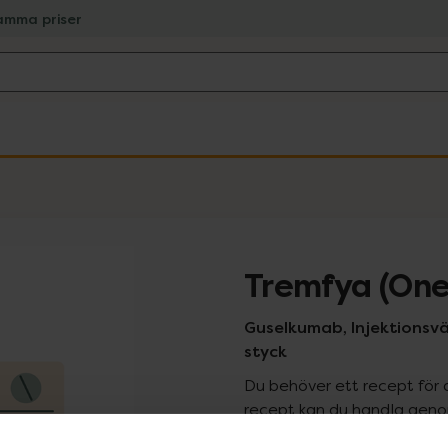
amma priser
Tremfya (One
Guselkumab, Injektionsvät
styck
Du behöver ett recept för 
recept kan du handla genom