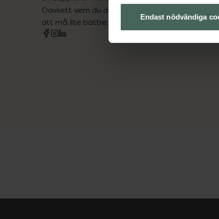
Oavsett vem du är så är det vårt uppdrag att hjä
Endast nödvändiga co
att må lite bättre. Välkommen att prata med os