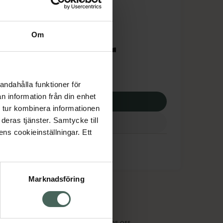
is med recept
tnadsskyddet gäller
Om
2,23 kr
otek:
20752,23 kr
andahålla funktioner för
n information från din enhet
p via ditt recept
 tur kombinera informationen
deras tjänster. Samtycke till
ens cookieinställningar. Ett
Marknadsföring
cept och läkemedel
Om oss
kter
Pressrum
tnadsskyddet
Jobba hos oss