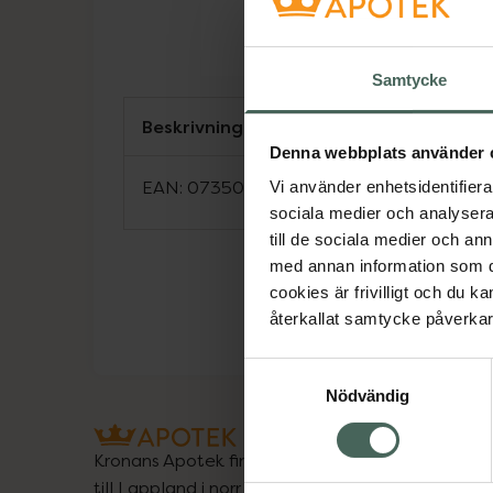
Samtycke
Beskrivning
Denna webbplats använder 
EAN:
07350124338699
Vi använder enhetsidentifierar
sociala medier och analysera 
till de sociala medier och a
med annan information som du 
cookies är frivilligt och du k
återkallat samtycke påverkar 
Samtyckesval
Nödvändig
Kronans Apotek finns här för dig. Du hittar oss fr
till Lappland i norr, och online i mobilen och på d