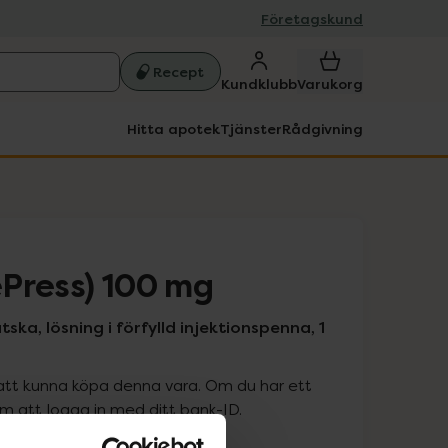
Företagskund
Recept
Kundklubb
Varukorg
Hitta apotek
Tjänster
Rådgivning
Press) 100 mg
ska, lösning i förfylld injektionspenna, 1
att kunna köpa denna vara. Om du har ett
 att logga in med ditt bank-ID.