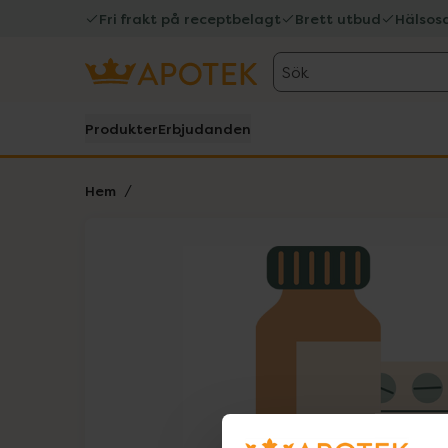
Fri frakt på receptbelagt
Brett utbud
Hälsos
Sök
Produkter
Erbjudanden
Hem
Hoppa över Lista
Lista: . Innehåller 1 objekt.