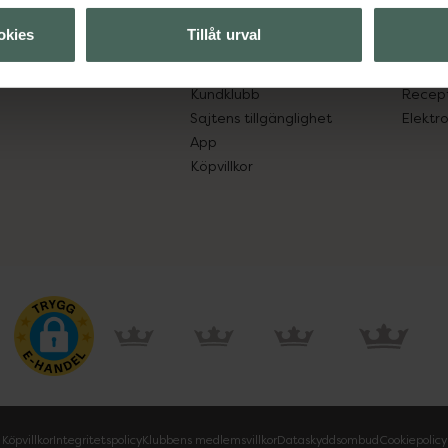
lpa just dig
Hitta apotek
Läkem
okies
Tillåt urval
s.
Handla tryggt
Lämna 
Leverans, betalning och retur
Resa 
Kundklubb
Recept
Sajtens tillgänglighet
Elektr
App
Köpvillkor
Köpvillkor
Integritetspolicy
Klubbens medlemsvillkor
Dataskyddsombud
Cookiepolicy