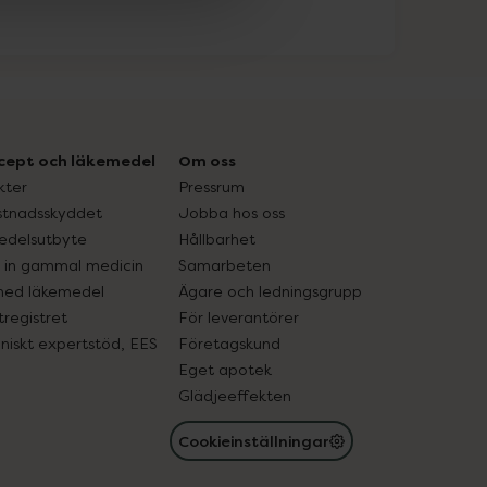
cept och läkemedel
Om oss
kter
Pressrum
tnadsskyddet
Jobba hos oss
edelsutbyte
Hållbarhet
in gammal medicin
Samarbeten
med läkemedel
Ägare och ledningsgrupp
registret
För leverantörer
oniskt expertstöd, EES
Företagskund
Eget apotek
Glädjeeffekten
Cookieinställningar