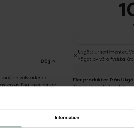
1
I
Utgått ur sortimentet. Va
något av våra fysiska Kr
Dölj
tinol, en välstuderad
Fler produkter från Utgå
sten av fina linjer, rynkor
Aktuella erbjudanden
har studerats ingående
räver att man bygger upp
st Granactive Retinoid
ar retinol för första
Information
egenskaper tack vare att
ula. I The Ordinary’s