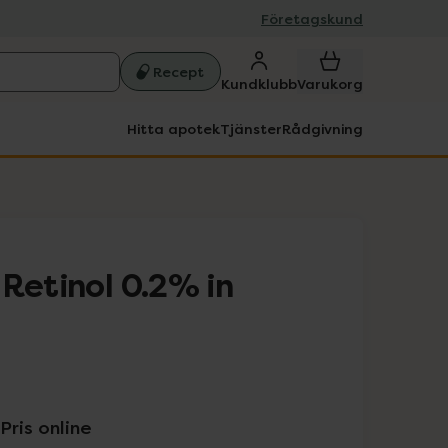
Företagskund
Recept
Kundklubb
Varukorg
Hitta apotek
Tjänster
Rådgivning
Retinol 0.2% in
Pris online