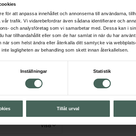
ed retinol: Granactive
cookies
 irritation) Granactive
e för att anpassa innehållet och annonserna till användarna, tillh
ller lätt Irritation)
vår trafik. Vi vidarebefordrar även sådana identifierare och anna
g Irritation) Retinol
nnons- och analysföretag som vi samarbetar med. Dessa kan i sin
tion) Retinol 1% in
har tillhandahållit eller som de har samlat in när du har använt 
) Notera: Vid graviditet
an när som helst ändra eller återkalla ditt samtycke via webbplats
ker hudvårdsprodukter
inte lagligheten av behandling som skett innan återkallelsen.
d eller Retinol.
Inställningar
Statistik
Visa
okies
Tillåt urval
Visa