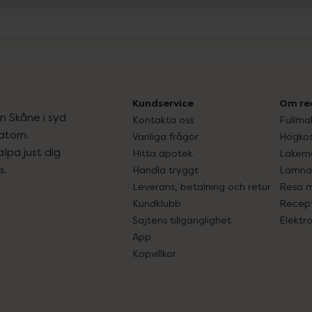
Kundservice
Om re
ån Skåne i syd
Kontakta oss
Fullma
atorn.
Vanliga frågor
Högkos
lpa just dig
Hitta apotek
Läkem
s.
Handla tryggt
Lämna 
Leverans, betalning och retur
Resa 
Kundklubb
Recept
Sajtens tillgänglighet
Elektr
App
Köpvillkor