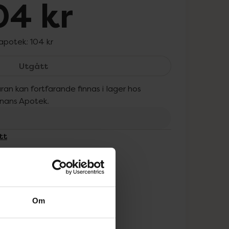
04 kr
 apotek:
104 kr
The Ordinary Retinol 0.2% in Squalane, 104 
Utgått
ran kan fortfarande finnas i lager hos
onans Apotek.
tt
Om