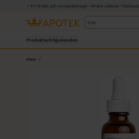
Fri frakt på receptbelagt
Brett utbud
Hälsos
Sök
Produkter
Erbjudanden
Hem
Hoppa över Lista
Lista: . Innehåller 1 objekt.