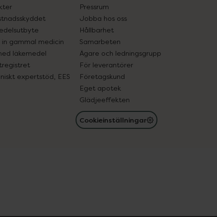
kter
Pressrum
tnadsskyddet
Jobba hos oss
edelsutbyte
Hållbarhet
in gammal medicin
Samarbeten
med läkemedel
Ägare och ledningsgrupp
registret
För leverantörer
oniskt expertstöd, EES
Företagskund
Eget apotek
Glädjeeffekten
Cookieinställningar