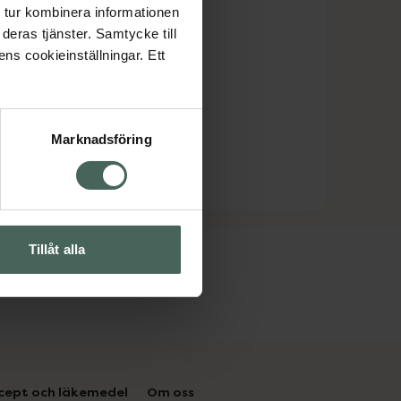
 tur kombinera informationen
deras tjänster. Samtycke till
ens cookieinställningar. Ett
Marknadsföring
Tillåt alla
cept och läkemedel
Om oss