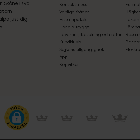
ån Skåne i syd
Kontakta oss
Fullma
atorn.
Vanliga frågor
Högkos
lpa just dig
Hitta apotek
Läkem
s.
Handla tryggt
Lämna 
Leverans, betalning och retur
Resa 
Kundklubb
Recept
Sajtens tillgänglighet
Elektr
App
Köpvillkor