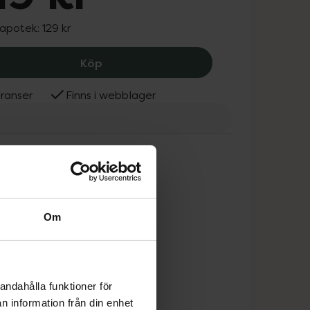
 apotek:
129 kr
SPC-Flakes havreflingor, 119 kr.
Köp
ranser
Finns i webblager
Om
andahålla funktioner för
n information från din enhet