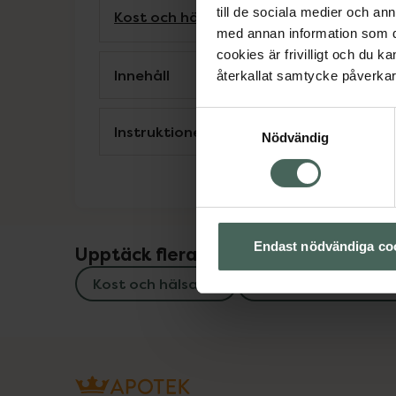
till de sociala medier och a
Kost och hälsa
Näringsdryck och nutrit
med annan information som du 
cookies är frivilligt och du k
Innehåll
återkallat samtycke påverkar 
Samtyckesval
Instruktioner
Nödvändig
Endast nödvändiga co
Upptäck flera produkter inom
Kost och hälsa
Näringsdryck och nu