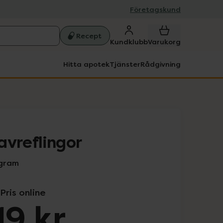
Företagskund
Recept
Kundklubb
Varukorg
Hitta apotek
Tjänster
Rådgivning
avreflingor
 gram
Pris online
19 kr