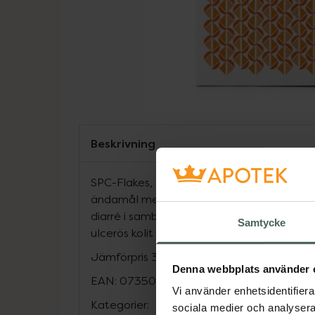
Beskrivning
SPC-Flakes, 450g, är ett livsmedel för spe
ändamål med antisekretoriska effekter fö
diarré i samband med inflammatoriska ta
Samtycke
ulcerös kolit och Mb Crohn, eller symptom 
Jämförpris
331,12 kr
/
kg
Denna webbplats använder 
EAN:
07350007011039
Vi använder enhetsidentifierar
Kategorier:
sociala medier och analysera 