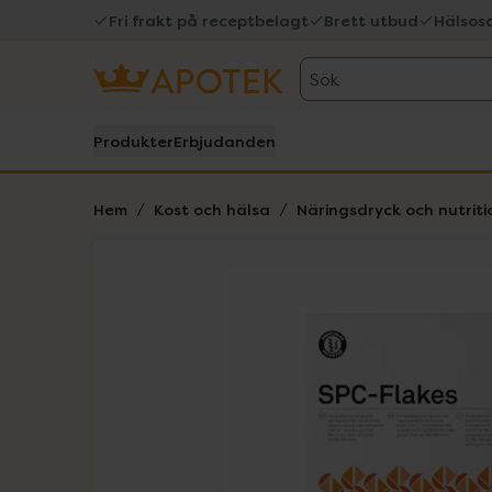
Fri frakt på receptbelagt
Brett utbud
Hälsos
Sök
Produkter
Erbjudanden
Hem
Kost och hälsa
Näringsdryck och nutriti
Hoppa över Lista
Lista: . Innehåller 1 objekt.