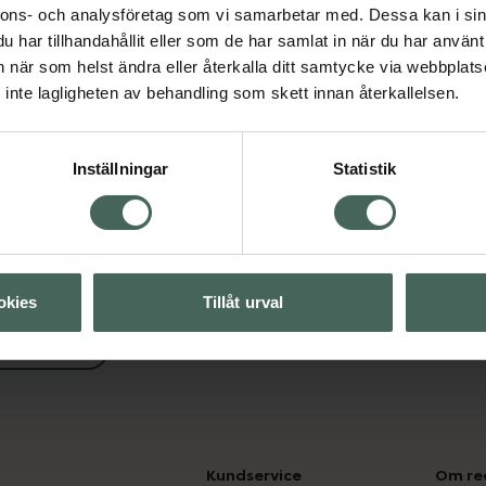
nnons- och analysföretag som vi samarbetar med. Dessa kan i sin
ion
har tillhandahållit eller som de har samlat in när du har använt 
an när som helst ändra eller återkalla ditt samtycke via webbplats
Visa
inte lagligheten av behandling som skett innan återkallelsen.
Visa
Inställningar
Statistik
okies
Tillåt urval
trition
Kundservice
Om re