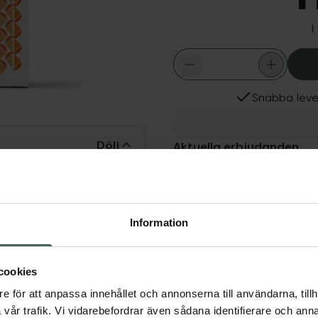
I
Snabba leve
Dölj
Aktuella erbjudanden
ciella medicinska
r kostbehandling av
rmsjukdomar (IBD) såsom
Information
av Mb Ménière (yrsel).
cookies
e för att anpassa innehållet och annonserna till användarna, tillh
vår trafik. Vi vidarebefordrar även sådana identifierare och anna