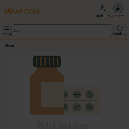
Kundklubb
Recept
Sök
Meny
Varukorg
Hem
Hoppa över Lista
Lista: . Innehåller 1 objekt.