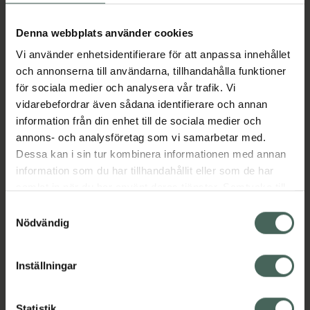
Aktuella erbjudanden
Denna webbplats använder cookies
Vi använder enhetsidentifierare för att anpassa innehållet
Beskrivning
Dölj
och annonserna till användarna, tillhandahålla funktioner
för sociala medier och analysera vår trafik. Vi
vidarebefordrar även sådana identifierare och annan
Läs alltid bipacksedeln innan
information från din enhet till de sociala medier och
användning.
annons- och analysföretag som vi samarbetar med.
EAN:
07046260761155
Dessa kan i sin tur kombinera informationen med annan
information som du har tillhandahållit eller som de har
samlat in när du har använt deras tjänster. Samtycke till
Bipacksedel från FASS
Visa
cookies är frivilligt och du kan när som helst ändra eller
Samtyckesval
återkalla ditt samtycke via webbplatsens
Nödvändig
cookieinställningar. Ett återkallat samtycke påverkar inte
lagligheten av behandling som skett innan återkallelsen.
Inställningar
Kronans Apotek finns här för dig. Du hittar oss från Skåne i
Statistik