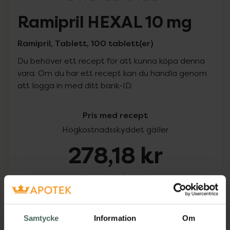
Ramipril HEXAL 10 mg
Ramipril, Tablett, 100 tablett(er)
Du behöver ett recept för att kunna köpa denna
vara. Om du har ett recept kan du handla genom
att logga in med ditt bank-ID.
Pris med recept
Högkostnadsskyddet gäller
278,18 kr
I apotek:
278,18 kr
Köp via ditt recept
Samtycke
Information
Om