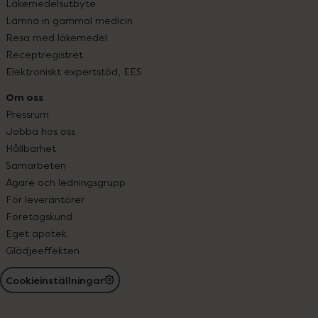
Läkemedelsutbyte
Lämna in gammal medicin
Resa med läkemedel
Receptregistret
Elektroniskt expertstöd, EES
Om oss
Pressrum
Jobba hos oss
Hållbarhet
Samarbeten
Ägare och ledningsgrupp
För leverantörer
Företagskund
Eget apotek
Glädjeeffekten
Cookieinställningar