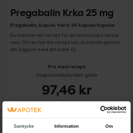
Pregabalin Krka 25 mg
Pregabalin, Kapsel, hård, 56 kapsel/kapslar
Du behöver ett recept för att kunna köpa denna
vara. Om du har ett recept kan du handla genom
att logga in med ditt bank-ID.
Pris med recept
Högkostnadsskyddet gäller
97,46 kr
I apotek:
97,46 kr
Köp via ditt recept
Samtycke
Information
Om