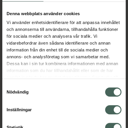
Aktuella erbjudanden
Denna webbplats använder cookies
Vi använder enhetsidentifierare för att anpassa innehållet
Beskrivning
Dölj
och annonserna till användarna, tillhandahålla funktioner
för sociala medier och analysera vår trafik. Vi
vidarebefordrar även sådana identifierare och annan
Läs alltid bipacksedeln innan
information från din enhet till de sociala medier och
användning.
annons- och analysföretag som vi samarbetar med.
EAN:
03838989694272
Dessa kan i sin tur kombinera informationen med annan
information som du har tillhandahållit eller som de har
samlat in när du har använt deras tjänster. Samtycke till
Bipacksedel från FASS
Visa
cookies är frivilligt och du kan när som helst ändra eller
Samtyckesval
återkalla ditt samtycke via webbplatsens
Nödvändig
cookieinställningar. Ett återkallat samtycke påverkar inte
lagligheten av behandling som skett innan återkallelsen.
Inställningar
Kronans Apotek finns här för dig. Du hittar oss från Skåne i
Statistik