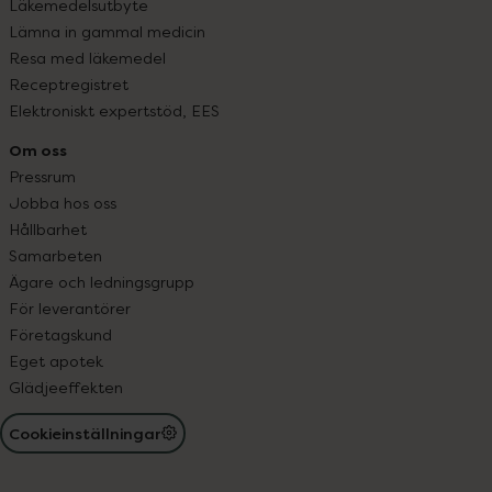
Läkemedelsutbyte
Lämna in gammal medicin
Resa med läkemedel
Receptregistret
Elektroniskt expertstöd, EES
Om oss
Pressrum
Jobba hos oss
Hållbarhet
Samarbeten
Ägare och ledningsgrupp
För leverantörer
Företagskund
Eget apotek
Glädjeeffekten
Cookieinställningar