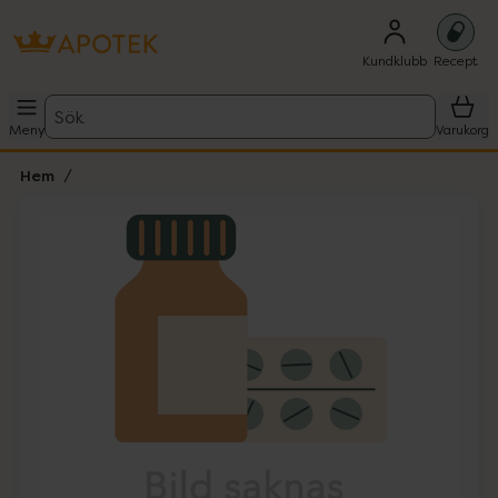
Kundklubb
Recept
Sök
Meny
Varukorg
Hem
Hoppa över Lista
Lista: . Innehåller 1 objekt.