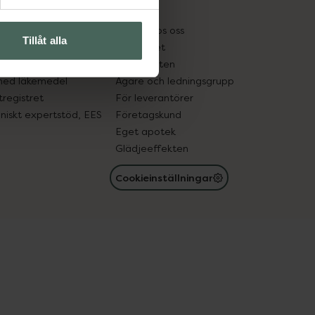
kter
Pressrum
tnadsskyddet
Jobba hos oss
Tillåt alla
edelsutbyte
Hållbarhet
in gammal medicin
Samarbeten
med läkemedel
Ägare och ledningsgrupp
registret
För leverantörer
oniskt expertstöd, EES
Företagskund
Eget apotek
Glädjeeffekten
Cookieinställningar