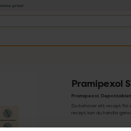
amma priser
Pramipexol 
Pramipexol, Depottablett
Du behöver ett recept för 
recept kan du handla genom
Pr