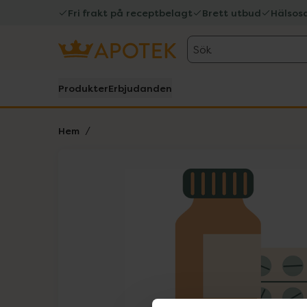
Fri frakt på receptbelagt
Brett utbud
Hälsos
Sök
Produkter
Erbjudanden
Hem
Hoppa över Lista
Lista: . Innehåller 1 objekt.