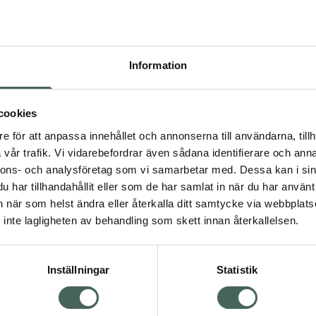
Högkos
12
Information
Dölj
I 
cookies
Kö
dning.
e för att anpassa innehållet och annonserna till användarna, tillh
vår trafik. Vi vidarebefordrar även sådana identifierare och anna
nnons- och analysföretag som vi samarbetar med. Dessa kan i sin
Aktuella erbjudanden
har tillhandahållit eller som de har samlat in när du har använt 
an när som helst ändra eller återkalla ditt samtycke via webbplats
Visa
inte lagligheten av behandling som skett innan återkallelsen.
Inställningar
Statistik
Kundservice
Om re