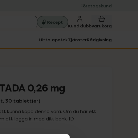
Företagskund
Recept
Kundklubb
Varukorg
Hitta apotek
Tjänster
Rådgivning
STADA 0,26 mg
, 30 tablett(er)
att kunna köpa denna vara. Om du har ett
 att logga in med ditt bank-ID.
is med recept