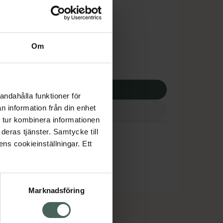
tnadsskyddet gäller
1,51 kr
Om
apotek:
121,51 kr
p via ditt recept
andahålla funktioner för
n information från din enhet
 tur kombinera informationen
deras tjänster. Samtycke till
ens cookieinställningar. Ett
Marknadsföring
cept och läkemedel
Om oss