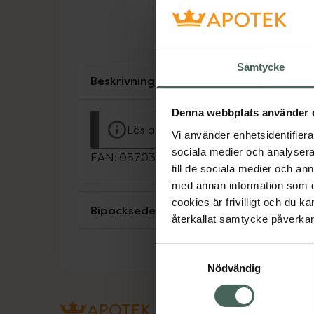
Samtycke
Beskrivning
Denna webbplats använder 
Läs alltid bipacksedeln innan använ
Vi använder enhetsidentifierar
sociala medier och analysera 
EAN:
05703241000468
till de sociala medier och a
med annan information som du 
cookies är frivilligt och du k
Bipacksedel från FASS
återkallat samtycke påverkar 
Samtyckesval
Nödvändig