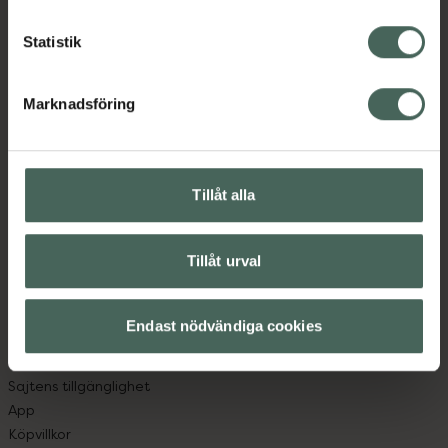
Statistik
Kronans Apotek finns här för dig. Du hittar oss från Skåne i
syd till Lappland i norr, och online i mobilen och på
Marknadsföring
datorn. Oavsett vem du är så är det vårt uppdrag att
hjälpa just dig att må lite bättre. Välkommen att prata
med oss.
Tillåt alla
Kundservice
Kontakta oss
Tillåt urval
Vanliga frågor
Hitta apotek
Handla tryggt
Endast nödvändiga cookies
Leverans, betalning och retur
Kundklubb
Sajtens tillgänglighet
App
Köpvillkor