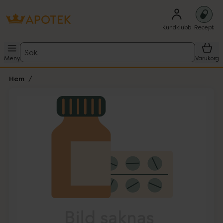
Kundklubb
Recept
Sök
Meny
Varukorg
Hem
Hoppa över Lista
Lista: . Innehåller 1 objekt.