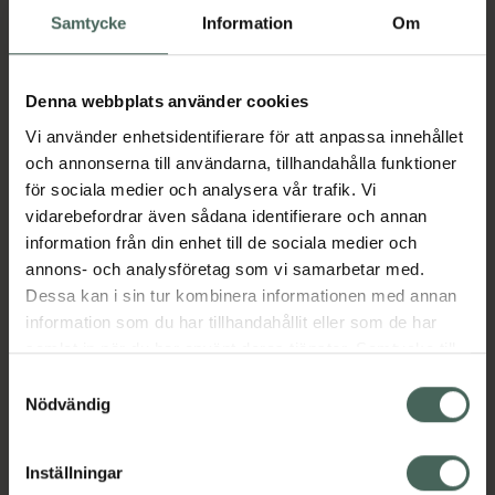
Köp via ditt recept
Samtycke
Information
Om
Fler produkter från Mirtazapin Actavis
Denna webbplats använder cookies
Aktuella erbjudanden
Vi använder enhetsidentifierare för att anpassa innehållet
och annonserna till användarna, tillhandahålla funktioner
Beskrivning
Dölj
för sociala medier och analysera vår trafik. Vi
vidarebefordrar även sådana identifierare och annan
information från din enhet till de sociala medier och
Läs alltid bipacksedeln innan
annons- och analysföretag som vi samarbetar med.
användning.
Dessa kan i sin tur kombinera informationen med annan
information som du har tillhandahållit eller som de har
EAN:
07046261009874
samlat in när du har använt deras tjänster. Samtycke till
cookies är frivilligt och du kan när som helst ändra eller
Samtyckesval
återkalla ditt samtycke via webbplatsens
Nödvändig
Bipacksedel från FASS
Visa
cookieinställningar. Ett återkallat samtycke påverkar inte
lagligheten av behandling som skett innan återkallelsen.
Inställningar