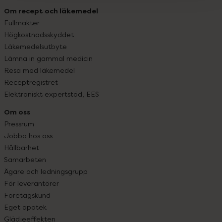
Om recept och läkemedel
Fullmakter
Högkostnadsskyddet
Läkemedelsutbyte
Lämna in gammal medicin
Resa med läkemedel
Receptregistret
Elektroniskt expertstöd, EES
Om oss
Pressrum
Jobba hos oss
Hållbarhet
Samarbeten
Ägare och ledningsgrupp
För leverantörer
Företagskund
Eget apotek
Glädjeeffekten