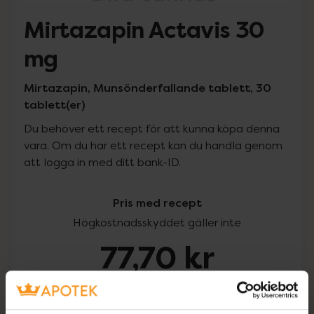
Mirtazapin Actavis 30
mg
Mirtazapin, Munsönderfallande tablett, 30
tablett(er)
Du behöver ett recept för att kunna köpa denna
vara. Om du har ett recept kan du handla genom
att logga in med ditt bank-ID.
Pris med recept
Högkostnadsskyddet gäller inte
77,70 kr
I apotek:
77,70 kr