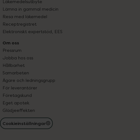
Läkemedelsutbyte
Lämna in gammal medicin
Resa med läkemedel
Receptregistret
Elektroniskt expertstöd, EES
Om oss
Pressrum
Jobba hos oss
Hållbarhet
Samarbeten
Ägare och ledningsgrupp
För leverantörer
Företagskund
Eget apotek
Glädjeeffekten
Cookieinställningar