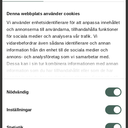
Aktuella erbjudanden
Denna webbplats använder cookies
Vi använder enhetsidentifierare för att anpassa innehållet
Beskrivning
Dölj
och annonserna till användarna, tillhandahålla funktioner
för sociala medier och analysera vår trafik. Vi
vidarebefordrar även sådana identifierare och annan
Läs alltid bipacksedeln innan
information från din enhet till de sociala medier och
användning.
annons- och analysföretag som vi samarbetar med.
EAN:
00191778015157
Dessa kan i sin tur kombinera informationen med annan
information som du har tillhandahållit eller som de har
samlat in när du har använt deras tjänster. Samtycke till
Bipacksedel från FASS
Visa
cookies är frivilligt och du kan när som helst ändra eller
Samtyckesval
återkalla ditt samtycke via webbplatsens
Nödvändig
cookieinställningar. Ett återkallat samtycke påverkar inte
lagligheten av behandling som skett innan återkallelsen.
Inställningar
Kronans Apotek finns här för dig. Du hittar oss från Skåne i
Statistik