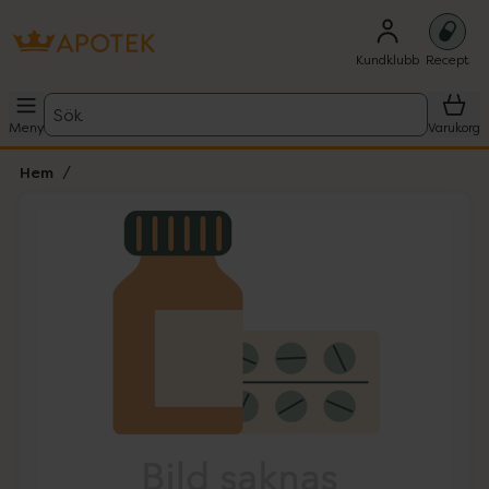
Kundklubb
Recept
Sök
Meny
Varukorg
Hem
Hoppa över Lista
Lista: . Innehåller 1 objekt.