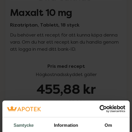
Maxalt 10 mg
Rizatriptan, Tablett, 18 styck
Du behöver ett recept för att kunna köpa denna
vara. Om du har ett recept kan du handla genom
att logga in med ditt bank-ID.
Pris med recept
Högkostnadsskyddet gäller
455,88 kr
I apotek:
455,88 kr
Köp via ditt recept
Samtycke
Information
Om