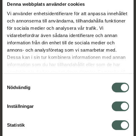
Denna webbplats använder cookies
Aktuella erbjudanden
Vi använder enhetsidentifierare för att anpassa innehållet
och annonserna till användarna, tillhandahålla funktioner
Beskrivning
Dölj
för sociala medier och analysera vår trafik. Vi
vidarebefordrar även sådana identifierare och annan
information från din enhet till de sociala medier och
Läs alltid bipacksedeln innan
annons- och analysföretag som vi samarbetar med.
användning.
Dessa kan i sin tur kombinera informationen med annan
EAN:
05712440015364
information som du har tillhandahållit eller som de har
samlat in när du har använt deras tjänster. Samtycke till
cookies är frivilligt och du kan när som helst ändra eller
Samtyckesval
återkalla ditt samtycke via webbplatsens
Nödvändig
cookieinställningar. Ett återkallat samtycke påverkar inte
lagligheten av behandling som skett innan återkallelsen.
Inställningar
Kronans Apotek finns här för dig. Du hittar oss från Skåne i
syd till Lappland i norr, och online i mobilen och på
datorn. Oavsett vem du är så är det vårt uppdrag att
Statistik
hjälpa just dig att må lite bättre. Välkommen att prata