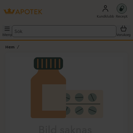
Kundklubb
Recept
Sök
Meny
Varukorg
Hem
Hoppa över Lista
Lista: . Innehåller 1 objekt.