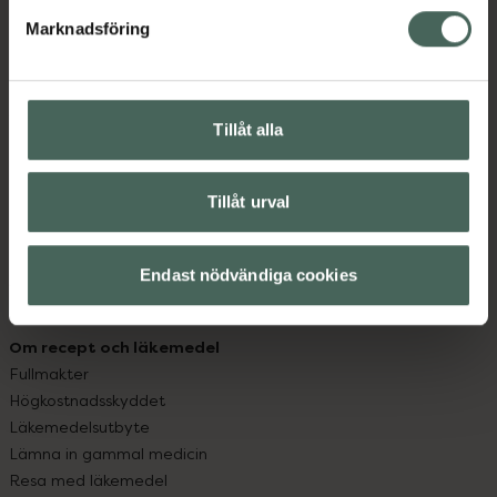
med oss.
Marknadsföring
Kundservice
Kontakta oss
Vanliga frågor
Tillåt alla
Hitta apotek
Handla tryggt
Leverans, betalning och retur
Tillåt urval
Kundklubb
Sajtens tillgänglighet
Endast nödvändiga cookies
App
Köpvillkor
Om recept och läkemedel
Fullmakter
Högkostnadsskyddet
Läkemedelsutbyte
Lämna in gammal medicin
Resa med läkemedel