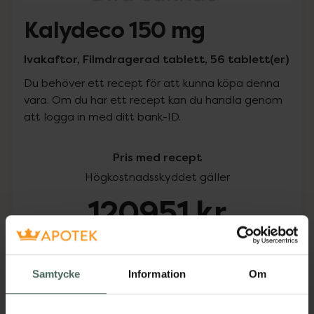
Kalydeco 150 mg
Ivakaftor, Filmdragerad tablett, 56 tablett(er)
Du behöver ett recept för att kunna köpa denna
vara. Om du har ett recept kan du handla genom
att logga in med ditt bank-ID.
Pris med recept
Högkostnadsskyddet gäller
120951 kr
I apotek:
120951 kr
Samtycke
Information
Om
Köp via ditt recept