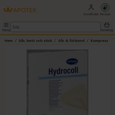
Kundklubb
Recept
Sök
Meny
Varukorg
Hem
Sår, bett och stick
Sår & förband
Kompress
Hoppa över Lista
Lista: . Innehåller 1 objekt.