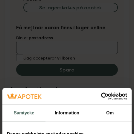
Se lagerstatus på apotek
Få mejl när varan finns i lager online
Din e-postadress
villkoren
Jag accepterar
Spara
Aktuella erbjudanden
Beskrivning
Dölj
Samtycke
Information
Om
Medicinteknisk produkt.
Denna webbplats använder cookies