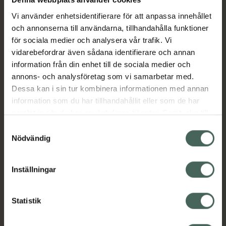
Tillverkaren garanterar genom
CE-märkning att produkten är
Vi använder enhetsidentifierare för att anpassa innehållet
säker att använda och uppfyller
och annonserna till användarna, tillhandahålla funktioner
gällande krav.
för sociala medier och analysera vår trafik. Vi
vidarebefordrar även sådana identifierare och annan
Hydrocoll är ett självhäftande, absorberande
information från din enhet till de sociala medier och
hydrokolloidförband med semipermeabel
annons- och analysföretag som vi samarbetar med.
ovansida som är ogenomtränglig för vätska
Dessa kan i sin tur kombinera informationen med annan
och bakterier. Hydrokolloiden bildar en gel när
information som du har tillhandahållit eller som de har
den kommer i kontakt med exsudat och
samlat in när du har använt deras tjänster. Samtycke till
skapar en fuktig sårmiljö som stimulerar
cookies är frivilligt och du kan när som helst ändra eller
granulation och epitelisering.
Samtyckesval
återkalla ditt samtycke via webbplatsens
Nödvändig
Jämförpris
53,50 kr
/
st
cookieinställningar. Ett återkallat samtycke påverkar inte
lagligheten av behandling som skett innan återkallelsen.
EAN:
04049500272087
Inställningar
Kategorier:
Kompress
Sår & förband
Sår, bett och stick
Statistik