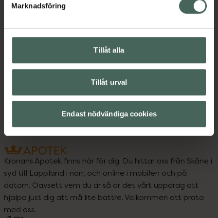
Instruktioner
Visa
Marknadsföring
Tillåt alla
Upptäck flera produkter inom
Kompress
Sår & förband
Tillåt urval
Sår, bett och stick
Endast nödvändiga cookies
Kronans Apotek finns här för dig. Du hittar oss från Skåne i
syd till Lappland i norr, och online i mobilen och på
datorn. Oavsett vem du är så är det vårt uppdrag att
hjälpa just dig att må lite bättre. Välkommen att prata
med oss.