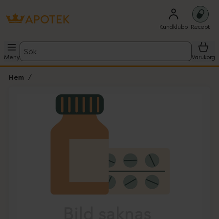
Kundklubb
Recept
Sök
Meny
Varukorg
Hem
Hoppa över Lista
Lista: . Innehåller 1 objekt.