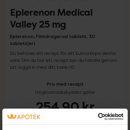
Eplerenon Medical
Valley 25 mg
Eplerenon, Filmdragerad tablett, 30
tablett(er)
Du behöver ett recept för att kunna köpa denna
vara. Om du har ett recept kan du handla genom
att logga in med ditt bank-ID.
Pris med recept
Högkostnadsskyddet gäller
254,90 kr
I apotek:
254,90 kr