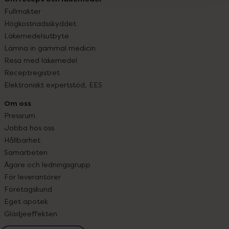
Fullmakter
Högkostnadsskyddet
Läkemedelsutbyte
Lämna in gammal medicin
Resa med läkemedel
Receptregistret
Elektroniskt expertstöd, EES
Om oss
Pressrum
Jobba hos oss
Hållbarhet
Samarbeten
Ägare och ledningsgrupp
För leverantörer
Företagskund
Eget apotek
Glädjeeffekten