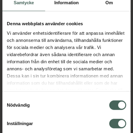
Köp via ditt recept
Samtycke
Information
Om
Denna webbplats använder cookies
Aktuella erbjudanden
Vi använder enhetsidentifierare för att anpassa innehållet
och annonserna till användarna, tillhandahålla funktioner
Beskrivning
Dölj
för sociala medier och analysera vår trafik. Vi
vidarebefordrar även sådana identifierare och annan
information från din enhet till de sociala medier och
Läs alltid bipacksedeln innan
annons- och analysföretag som vi samarbetar med.
användning.
Dessa kan i sin tur kombinera informationen med annan
EAN:
07046265502128
information som du har tillhandahållit eller som de har
samlat in när du har använt deras tjänster. Samtycke till
cookies är frivilligt och du kan när som helst ändra eller
Samtyckesval
återkalla ditt samtycke via webbplatsens
Nödvändig
Bipacksedel från FASS
Visa
cookieinställningar. Ett återkallat samtycke påverkar inte
lagligheten av behandling som skett innan återkallelsen.
Inställningar