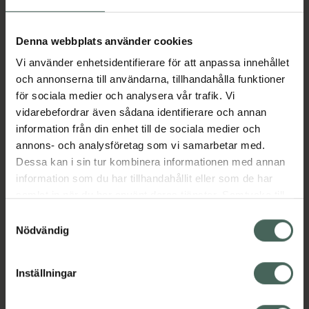
Aktuella erbjudanden
Denna webbplats använder cookies
Vi använder enhetsidentifierare för att anpassa innehållet
Beskrivning
Dölj
och annonserna till användarna, tillhandahålla funktioner
för sociala medier och analysera vår trafik. Vi
vidarebefordrar även sådana identifierare och annan
Läs alltid bipacksedeln innan
information från din enhet till de sociala medier och
användning.
annons- och analysföretag som vi samarbetar med.
Dessa kan i sin tur kombinera informationen med annan
EAN:
07350031440942
information som du har tillhandahållit eller som de har
samlat in när du har använt deras tjänster. Samtycke till
cookies är frivilligt och du kan när som helst ändra eller
Bipacksedel från FASS
Visa
Samtyckesval
återkalla ditt samtycke via webbplatsens
Nödvändig
cookieinställningar. Ett återkallat samtycke påverkar inte
lagligheten av behandling som skett innan återkallelsen.
Inställningar