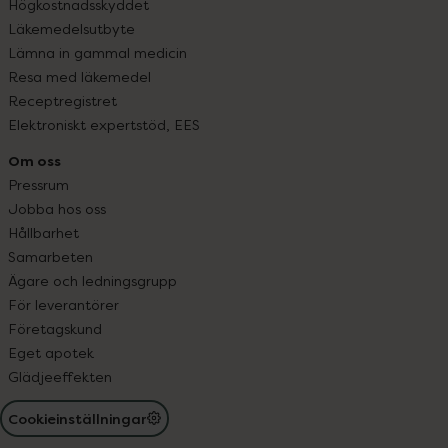
Högkostnadsskyddet
Läkemedelsutbyte
Lämna in gammal medicin
Resa med läkemedel
Receptregistret
Elektroniskt expertstöd, EES
Om oss
Pressrum
Jobba hos oss
Hållbarhet
Samarbeten
Ägare och ledningsgrupp
För leverantörer
Företagskund
Eget apotek
Glädjeeffekten
Cookieinställningar