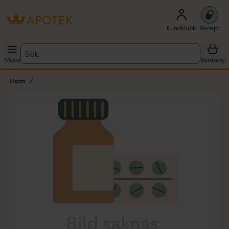
Kundklubb
Recept
Sök
Meny
Varukorg
Hem
Hoppa över Lista
Lista: . Innehåller 1 objekt.