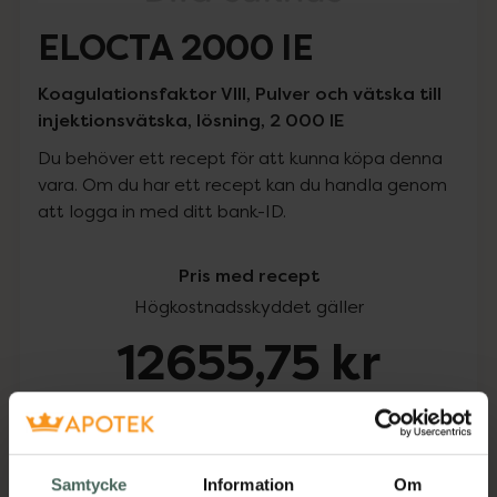
ELOCTA 2000 IE
Koagulationsfaktor VIII, Pulver och vätska till
injektionsvätska, lösning, 2 000 IE
Du behöver ett recept för att kunna köpa denna
vara. Om du har ett recept kan du handla genom
att logga in med ditt bank-ID.
Pris med recept
Högkostnadsskyddet gäller
12655,75 kr
I apotek:
12655,75 kr
Köp via ditt recept
Samtycke
Information
Om