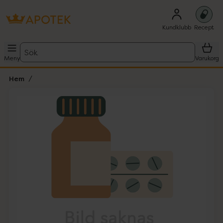
Kundklubb
Recept
Sök
Meny
Varukorg
Hem
Hoppa över Lista
Lista: . Innehåller 1 objekt.