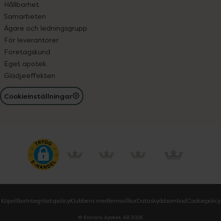
Hållbarhet
Samarbeten
Ägare och ledningsgrupp
För leverantörer
Företagskund
Eget apotek
Glädjeeffekten
Cookieinställningar
Köpvillkor
Integritetspolicy
Klubbens medlemsvillkor
Dataskyddsombud
Cookiepolicy
© Kronans Apotek AB
2026