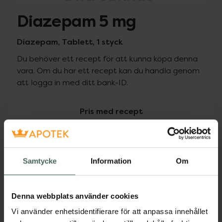
Diazepam 5 mg
Diazepam, Tablett, 1 styck
Du behöver ett recept för att kunna köpa denna
vara. Om du har ett recept kan du handla genom
att logga in med ditt bank-ID.
Pris med recept
Högkostnadsskyddet gäller inte
0 kr
Samtycke
Information
Om
Köp via ditt recept
Denna webbplats använder cookies
Vi använder enhetsidentifierare för att anpassa innehållet
Aktuella erbjudanden