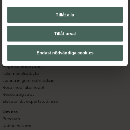
Hitta apotek
Handla tryggt
Leverans, betalning och retur
Tillåt alla
Kundklubb
Sajtens tillgänglighet
Tillåt urval
App
Köpvillkor
Om recept och läkemedel
Endast nödvändiga cookies
Fullmakter
Högkostnadsskyddet
Läkemedelsutbyte
Lämna in gammal medicin
Resa med läkemedel
Receptregistret
Elektroniskt expertstöd, EES
Om oss
Pressrum
Jobba hos oss