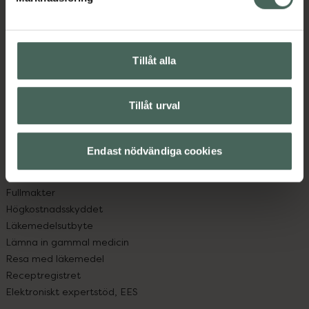
Kundservice
Kontakta oss
Vanliga frågor
Hitta apotek
Tillåt alla
Handla tryggt
Leverans, betalning och retur
Kundklubb
Tillåt urval
Sajtens tillgänglighet
App
Köpvillkor
Endast nödvändiga cookies
Om recept och läkemedel
Fullmakter
Högkostnadsskyddet
Läkemedelsutbyte
Lämna in gammal medicin
Resa med läkemedel
Receptregistret
Elektroniskt expertstöd, EES