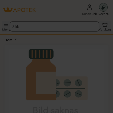
Kundklubb
Recept
Sök
Meny
Varukorg
Hem
Hoppa över Lista
Lista: . Innehåller 1 objekt.