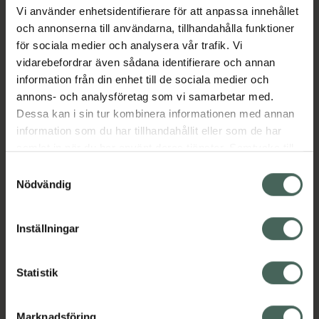
Vi använder enhetsidentifierare för att anpassa innehållet
och annonserna till användarna, tillhandahålla funktioner
Beskrivning
Dölj
för sociala medier och analysera vår trafik. Vi
vidarebefordrar även sådana identifierare och annan
information från din enhet till de sociala medier och
Läs alltid bipacksedeln innan
annons- och analysföretag som vi samarbetar med.
användning.
Dessa kan i sin tur kombinera informationen med annan
information som du har tillhandahållit eller som de har
samlat in när du har använt deras tjänster. Samtycke till
cookies är frivilligt och du kan när som helst ändra eller
Samtyckesval
återkalla ditt samtycke via webbplatsens
Nödvändig
cookieinställningar. Ett återkallat samtycke påverkar inte
Kronans Apotek finns här för dig. Du hittar oss från Skåne i
lagligheten av behandling som skett innan återkallelsen.
Inställningar
syd till Lappland i norr, och online i mobilen och på
datorn. Oavsett vem du är så är det vårt uppdrag att
hjälpa just dig att må lite bättre. Välkommen att prata
Statistik
med oss.
Marknadsföring