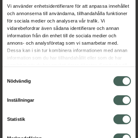
Vi använder enhetsidentifierare för att anpassa innehållet
och annonserna till användarna, tillhandahålla funktioner
Aktuella erbjudanden
för sociala medier och analysera vår trafik. Vi
vidarebefordrar även sådana identifierare och annan
Beskrivning
Dölj
information från din enhet till de sociala medier och
annons- och analysföretag som vi samarbetar med.
EAN:
17331009008859
Dessa kan i sin tur kombinera informationen med annan
information som du har tillhandahållit eller som de har
samlat in när du har använt deras tjänster. Samtycke till
cookies är frivilligt och du kan när som helst ändra eller
Samtyckesval
återkalla ditt samtycke via webbplatsens
Nödvändig
cookieinställningar. Ett återkallat samtycke påverkar inte
Kronans Apotek finns här för dig. Du hittar oss från Skåne i
lagligheten av behandling som skett innan återkallelsen.
Inställningar
syd till Lappland i norr, och online i mobilen och på
datorn. Oavsett vem du är så är det vårt uppdrag att
hjälpa just dig att må lite bättre. Välkommen att prata
Statistik
med oss.