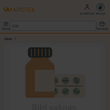
Kundklubb
Recept
Sök
Meny
Varukorg
Hem
Hoppa över Lista
Lista: . Innehåller 1 objekt.