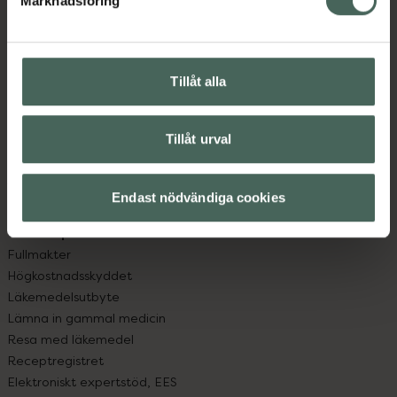
Marknadsföring
Kundservice
Kontakta oss
Vanliga frågor
Hitta apotek
Tillåt alla
Handla tryggt
Leverans, betalning och retur
Kundklubb
Tillåt urval
Sajtens tillgänglighet
App
Endast nödvändiga cookies
Köpvillkor
Om recept och läkemedel
Fullmakter
Högkostnadsskyddet
Läkemedelsutbyte
Lämna in gammal medicin
Resa med läkemedel
Receptregistret
Elektroniskt expertstöd, EES