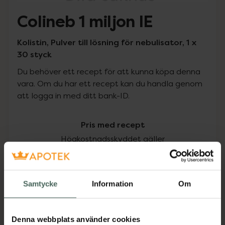
Colineb 1 miljon IE
Kolistin, Pulver till lösning för nebulisator, 1 x
30 styck
Du behöver ett recept för att kunna köpa denna
vara. Om du har ett recept kan du handla genom
att logga in med ditt bank-ID.
Pris med recept
Högkostnadsskyddet gäller
1849,88 kr
Samtycke
Information
Om
I apotek:
1849,88 kr
Köp via ditt recept
Denna webbplats använder cookies