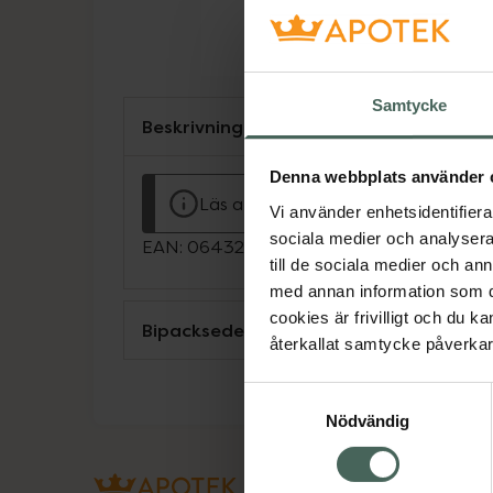
Samtycke
Beskrivning
Denna webbplats använder 
Läs alltid bipacksedeln innan använ
Vi använder enhetsidentifierar
sociala medier och analysera 
EAN:
06432100042170
till de sociala medier och a
med annan information som du 
cookies är frivilligt och du k
Bipacksedel från FASS
återkallat samtycke påverkar 
Samtyckesval
Nödvändig