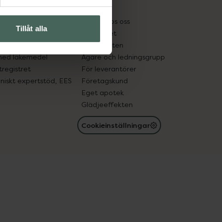
kter
Pressrum
tnadsskyddet
Jobba hos oss
Tillåt alla
edelsutbyte
Hållbarhet
in gammal medicin
Samarbeten
med läkemedel
Ägare och ledningsgrupp
registret
För leverantörer
oniskt expertstöd, EES
Företagskund
Eget apotek
Glädjeeffekten
Cookieinställningar