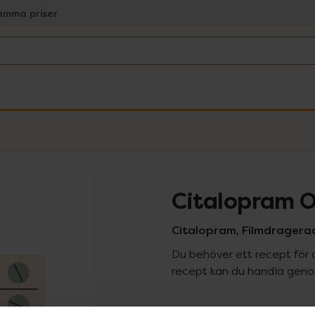
amma priser
Citalopram O
Citalopram, Filmdragerad
Du behöver ett recept för 
recept kan du handla genom
Pr