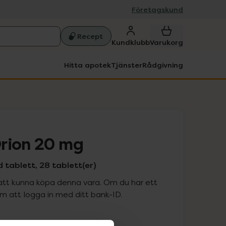
Företagskund
Recept
Kundklubb
Varukorg
Hitta apotek
Tjänster
Rådgivning
rion 20 mg
 tablett, 28 tablett(er)
att kunna köpa denna vara. Om du har ett
 att logga in med ditt bank-ID.
is med recept