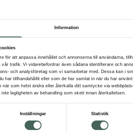
Högkos
13
Information
Dölj
I 
cookies
Kö
dning.
e för att anpassa innehållet och annonserna till användarna, tillh
vår trafik. Vi vidarebefordrar även sådana identifierare och anna
nnons- och analysföretag som vi samarbetar med. Dessa kan i sin
Aktuella erbjudanden
har tillhandahållit eller som de har samlat in när du har använt 
an när som helst ändra eller återkalla ditt samtycke via webbplats
Visa
inte lagligheten av behandling som skett innan återkallelsen.
Inställningar
Statistik
Kundservice
Om re