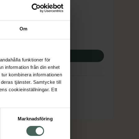
tnadsskyddet gäller
6,21 kr
Om
apotek:
136,21 kr
p via ditt recept
andahålla funktioner för
n information från din enhet
 tur kombinera informationen
deras tjänster. Samtycke till
ens cookieinställningar. Ett
Marknadsföring
cept och läkemedel
Om oss