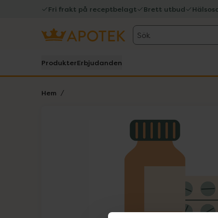
Fri frakt på receptbelagt
Brett utbud
Hälsos
Sök
Produkter
Erbjudanden
Hem
Hoppa över Lista
Lista: . Innehåller 1 objekt.