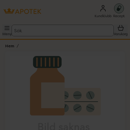
Kundklubb
Recept
Sök
Meny
Varukorg
Hem
Hoppa över Lista
Lista: . Innehåller 1 objekt.