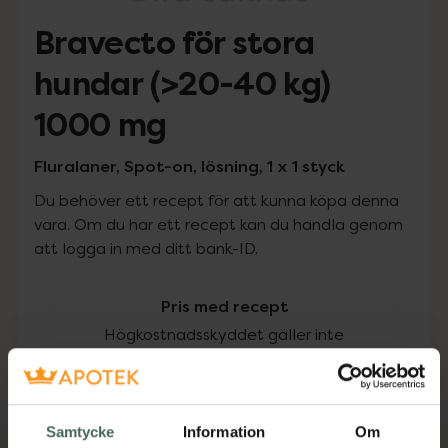
Bravecto för stora
hundar (>20-40 kg)
1000 mg
Fluralaner, Spot-on, lösning, 1 x 1 styck
Du behöver ett recept för att kunna köpa denna
vara. Om du har ett recept kan du handla genom
att logga in med ditt bank-ID.
Pris med recept
Högkostnadsskyddet gäller inte
402 kr
I apotek:
402 kr
Samtycke
Information
Om