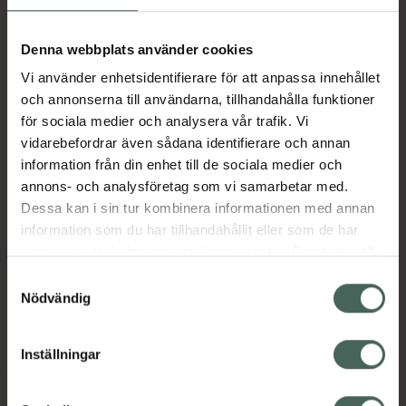
Köp via ditt recept
Denna webbplats använder cookies
Vi använder enhetsidentifierare för att anpassa innehållet
Aktuella erbjudanden
och annonserna till användarna, tillhandahålla funktioner
för sociala medier och analysera vår trafik. Vi
vidarebefordrar även sådana identifierare och annan
Beskrivning
Dölj
information från din enhet till de sociala medier och
annons- och analysföretag som vi samarbetar med.
Dessa kan i sin tur kombinera informationen med annan
Läs alltid bipacksedeln innan
information som du har tillhandahållit eller som de har
användning.
samlat in när du har använt deras tjänster. Samtycke till
EAN:
07046261901208
cookies är frivilligt och du kan när som helst ändra eller
Samtyckesval
återkalla ditt samtycke via webbplatsens
Nödvändig
cookieinställningar. Ett återkallat samtycke påverkar inte
lagligheten av behandling som skett innan återkallelsen.
Inställningar
Kronans Apotek finns här för dig. Du hittar oss från Skåne i