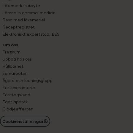
Läkemedelsutbyte
Lämna in gammal medicin
Resa med läkemedel
Receptregistret
Elektroniskt expertstöd, EES
Om oss
Pressrum
Jobba hos oss
Hållbarhet
Samarbeten
Ägare och ledningsgrupp
För leverantörer
Företagskund
Eget apotek
Glädjeeffekten
Cookieinställningar