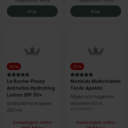
Tidigare pris:
146 kr
Tidigare pris:
199 kr
Hylo Eye Care Night, 116.8 kr.
Eucerin Ant
Köp
Köp
30%
25%
4.8 av 5 i omdöme
5 av 5 i omdöme
La Roche-Posay
Monkids Multvitamin
Anthelios Hydrating
Tonår Apelsin
Lotion SPF 50+
Mjuka och tuggbara
Solskydd för kroppen
vitaminer 60 st
Kosttillskott
250 ml
Kampanjpris online
Kampanjpris online