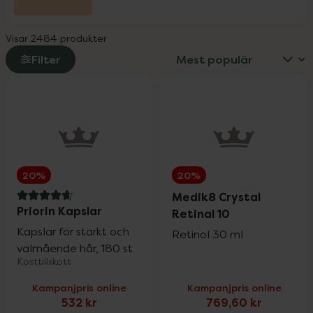
L-Argiplex veckodeal
30%
Visar 2484 produkter
Little Cirkus
25%
Filter
Medicube
25%
Medik8
20%
20%
20%
Milpro Vet
20%
Medik8 Crystal
4.7 av 5 i omdöme
Priorin Kapslar
Retinal 10
Kapslar för starkt och
Retinol 30 ml
Nioxin
25%
välmående hår, 180 st
Kosttillskott
Kampanjpris online
Kampanjpris online
Nyttoteket
25%
532 kr
769,60 kr