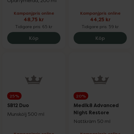
Oparfymerad, 200 ml
Kampanjpris online
Kampanjpris online
48,75 kr
44,25 kr
Tidigare pris:
65 kr
Tidigare pris:
59 kr
Kronans Apotek Ansiktsvatten Torr & No
Kronans Apo
Köp
Köp
25%
20%
SB12 Duo
Medik8 Advanced
Night Restore
Munskölj 500 ml
Nattkräm 50 ml
Kampanjpris online
Kampanjpris online