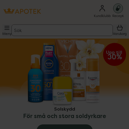
Kundklubb
Recept
Sök
Meny
Varukorg
ppa över Lista
Lista: . Innehåller 9 objekt.
Upp till 
30%
Solskydd
För små och stora soldyrkare