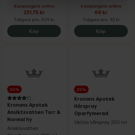
Kampanjpris online
Kampanjpris online
231,75 kr
69 kr
Tidigare pris:
309 kr
Tidigare pris:
92 kr
Eucerin Anti-Pigment Day Care SPF30, 2
Kronans Apo
Köp
Köp
25%
25%
Kronans Apotek
4.2 av 5 i omdöme
Kronans Apotek
Hårspray
Ansiktsvatten Torr &
Oparfymerad
Normal hy
Viktlös hårspray 250 ml
Ansiktsvatten