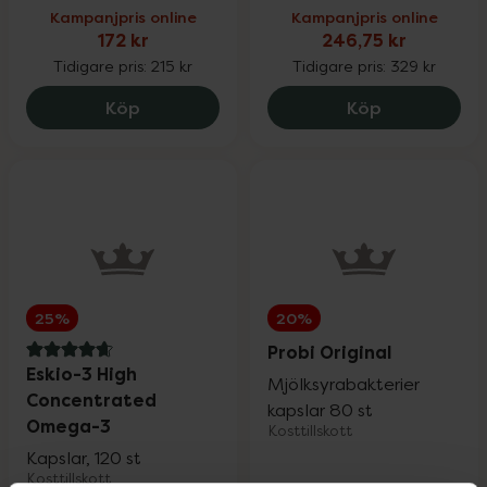
Kampanjpris online
Kampanjpris online
172 kr
246,75 kr
Fynda
Tidigare pris:
215 kr
Tidigare pris:
329 kr
Hylo Gel, 172 kr.
Eucerin Hyal
Köp
Köp
25%
20%
Probi Original
4.8 av 5 i omdöme
Eskio-3 High
Mjölksyrabakterier
Concentrated
kapslar 80 st
Omega-3
Kosttillskott
Kapslar, 120 st
Kosttillskott