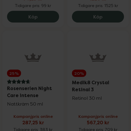
Tidigare pris:
99 kr
Tidigare pris:
1525 kr
Monkids Barn Järn Persika, 74.25 kr.
Medik8 Cryst
Köp
Köp
25%
20%
Medik8 Crystal
4.8 av 5 i omdöme
Rosenserien Night
Retinal 3
Care Intense
Retinol 30 ml
Nattkräm 50 ml
Kampanjpris online
Kampanjpris online
287,25 kr
567,20 kr
Tidigare pris:
383 kr
Tidigare pris:
709 kr