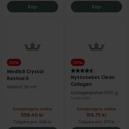
Rosenserien & Sweden Eco
25%
Eucerin Anti-Pigment Dual Serum, 296.2
Hylo Dual, 18
Köp
Köp
SB12
25%
Satisfyer & Viamax
15%
Silicea
20%
20%
25%
Medik8 Crystal
4.6 av 5 i omdöme
Nyttoteket Clean
Retinal 6
St. Tropez
25%
Collagen
Retinol 30 ml
Kollagenpulver 500 g
Livsmedel
Superfruit
20%
Kampanjpris online
Kampanjpris online
558,40 kr
159,75 kr
Trixie
20%
Tidigare pris:
698 kr
Tidigare pris:
213 kr