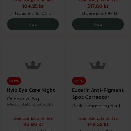
104,25 kr
517,60 kr
Tidigare pris:
139 kr
Tidigare pris:
647 kr
SB12 Duo, 104.25 kr.
Medik8 Adva
Köp
Köp
20%
25%
Hylo Eye Care Night
Eucerin Anti-Pigment
Spot Corrector
Ögonsalva 5 g
Medicinteknisk produkt
Punktbehandling 5 ml
Kampanjpris online
Kampanjpris online
116,80 kr
149,25 kr