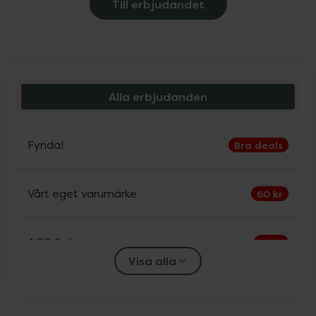
Till erbjudandet
Alla erbjudanden
Fynda!
Bra deals
Vårt eget varumärke
60 kr
ACO Sol
30%
Visa alla
Alfons Åberg
25%