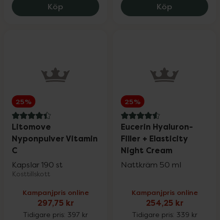
Medik8 Crystal Retinal 6, 558.4 kr.
Nyttoteket C
Köp
Köp
Wartner
20%
Weleda
20%
Wella Professionals
25%
25%
25%
Wellibites
25%
4.4 av 5 i omdöme
4.6 av 5 i omdöme
Litomove
Eucerin Hyaluron-
Nyponpulver Vitamin
Filler + Elasticity
C
Night Cream
Wild
15%
Kapslar 190 st
Nattkräm 50 ml
Kosttillskott
Nailner och Wortie
20%
Kampanjpris online
Kampanjpris online
297,75 kr
254,25 kr
Tidigare pris:
397 kr
Tidigare pris:
339 kr