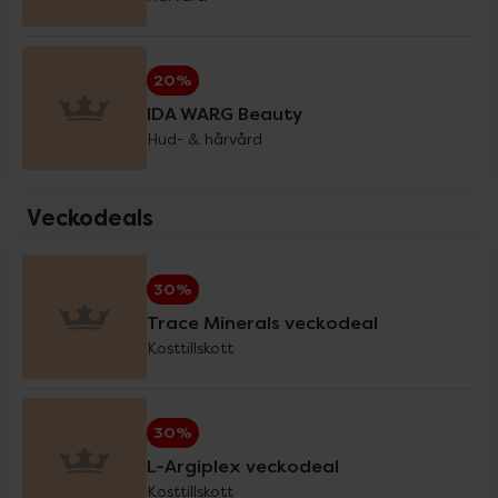
Holistic
20%
20%
IDA WARG Beauty
IDA WARG Beauty
20%
Hud- & hårvård
IsaDora
3 för 2
Veckodeals
iWhite
20%
30%
Trace Minerals veckodeal
Klimadynon
20%
Kosttillskott
La'dor
20%
30%
L-Argiplex veckodeal
Kosttillskott