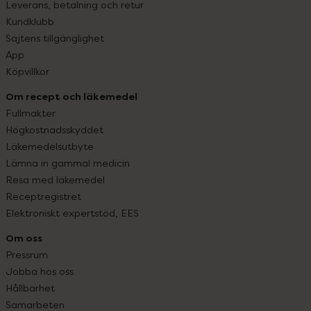
Leverans, betalning och retur
Kundklubb
Sajtens tillgänglighet
App
Köpvillkor
Om recept och läkemedel
Fullmakter
Högkostnadsskyddet
Läkemedelsutbyte
Lämna in gammal medicin
Resa med läkemedel
Receptregistret
Elektroniskt expertstöd, EES
Om oss
Pressrum
Jobba hos oss
Hållbarhet
Samarbeten