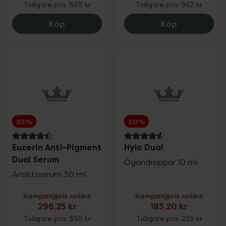
Tidigare pris:
665 kr
Tidigare pris:
962 kr
Pharbio, Pikasol, Litomove, Active Care &
25%
Priorin Kapslar, 532 kr.
Medik8 Cryst
Köp
Köp
Möllers
Physiomer
20%
Priorin
20%
25%
20%
Pureness
20%
4.5 av 5 i omdöme
4.6 av 5 i omdöme
Eucerin Anti-Pigment
Hylo Dual
Q+A & Umberto Giannini
25%
Dual Serum
Ögondroppar 10 ml
Ansiktsserum 30 ml
RefectoCil
15%
Kampanjpris online
Kampanjpris online
296,25 kr
183,20 kr
Tidigare pris:
395 kr
Tidigare pris:
229 kr