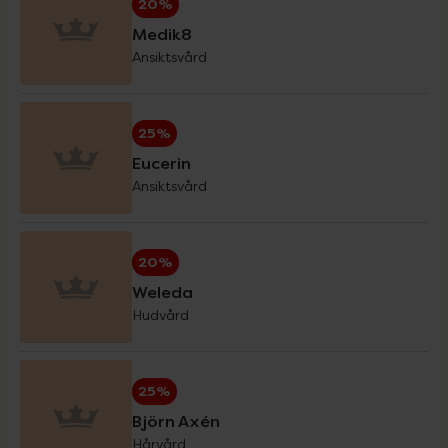
20%
Medik8
Ansiktsvård
Eucerin Sol
30%
25%
Forest Kids
20%
Eucerin
Ansiktsvård
GetTested
15%
20%
Hansaplast
20%
Weleda
Hudvård
Haruharu Wonder
20%
25%
Helhetshälsa
20%
Björn Axén
Hårvård