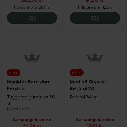
202,30 kr
91,50 kr
Tidigare pris:
289 kr
Tidigare pris:
122 kr
La Roche-Posay Anthelios Hydrating Lot
Monkids Mult
Köp
Köp
25%
20%
Monkids Barn Järn
Medik8 Crystal
Persika
Retinal 20
Tuggbara gummies 30
Retinol 30 ml
st
Kosttillskott
Kampanjpris online
Kampanjpris online
74,25 kr
1220 kr