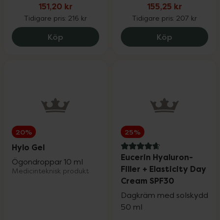
151,20 kr
155,25 kr
Sår, bett & stick
Upp till 30%
Tidigare pris:
216 kr
Tidigare pris:
207 kr
La Roche-Posay Anthelios Uvmune Ultra 
Pharbio For
Köp
Köp
Hand- & fotvård
Upp till 30%
För våra klubbmedlemmar
Nyheter
20%
25%
Hylo Gel
4.7 av 5 i omdöme
Eucerin Hyaluron-
Ögondroppar 10 ml
Filler + Elasticity Day
Medicinteknisk produkt
Cream SPF30
Varumärken
Dagkräm med solskydd
50 ml