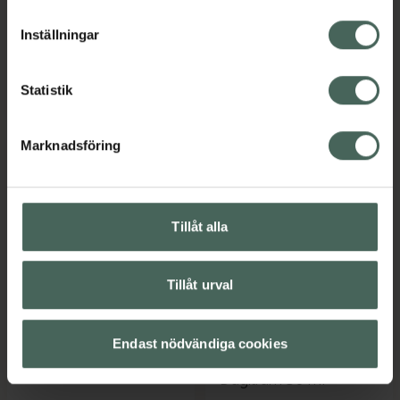
Kampanjpris online
Kampanjpris online
lagligheten av behandling som skett innan återkallelsen.
Inställningar
672,80 kr
219,20 kr
Tidigare pris:
841 kr
Tidigare pris:
274 kr
Holistic Måltidsenzym, 672.8 kr.
Original Sil
Statistik
Köp
Köp
Marknadsföring
Tillåt alla
25%
25%
Tillåt urval
4.5 av 5 i omdöme
4.5 av 5 i omdöme
Eucerin Anti-Pigment
Kronans Apotek
Day Care SPF30
Radiant Glow Day
Endast nödvändiga cookies
Cream
Dagkräm 50 ml
Dagkräm 50 ml