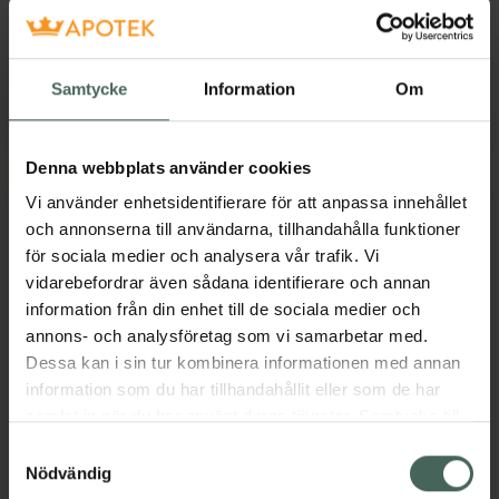
Kampanjpris online
Kampanjpris online
162,75 kr
184,80 kr
Tidigare pris:
217 kr
Tidigare pris:
231 kr
Samtycke
Information
Om
Eskio-3 High Concentrated Omega-3, 16
Probi Origin
Köp
Köp
Denna webbplats använder cookies
Vi använder enhetsidentifierare för att anpassa innehållet
och annonserna till användarna, tillhandahålla funktioner
för sociala medier och analysera vår trafik. Vi
vidarebefordrar även sådana identifierare och annan
information från din enhet till de sociala medier och
annons- och analysföretag som vi samarbetar med.
20%
20%
Dessa kan i sin tur kombinera informationen med annan
5 av 5 i omdöme
4.6 av 5 i omdöme
information som du har tillhandahållit eller som de har
Holistic
Original Silicea Hår,
samlat in när du har använt deras tjänster. Samtycke till
Måltidsenzym
hud & naglar
cookies är frivilligt och du kan när som helst ändra eller
Samtyckesval
Kapslar 360 st
Kapslar 90 st
återkalla ditt samtycke via webbplatsens
Nödvändig
Kosttillskott
Kosttillskott
cookieinställningar. Ett återkallat samtycke påverkar inte