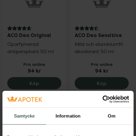
4.8 av 5 i omdöme
4.5 av 5 i omdöme
ACO Deo Original
ACO Deo Sensitive
Oparfymerad
Mild och aluminiumfri
antiperspirant 50 ml
deodorant 50 ml
Pris online
Pris online
94 kr
94 kr
ACO Deo Original, 94 kr.
ACO Deo Sen
Köp
Köp
Samtycke
Information
Om