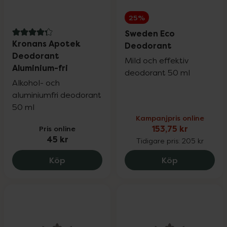
25%
Sweden Eco
4.3 av 5 i omdöme
Kronans Apotek
Deodorant
Deodorant
Mild och effektiv
Aluminium-fri
deodorant 50 ml
Alkohol- och
aluminiumfri deodorant
50 ml
Kampanjpris online
Pris online
153,75 kr
45 kr
Tidigare pris:
205 kr
Kronans Apotek Deodorant Aluminium-fr
Sweden Eco 
Köp
Köp