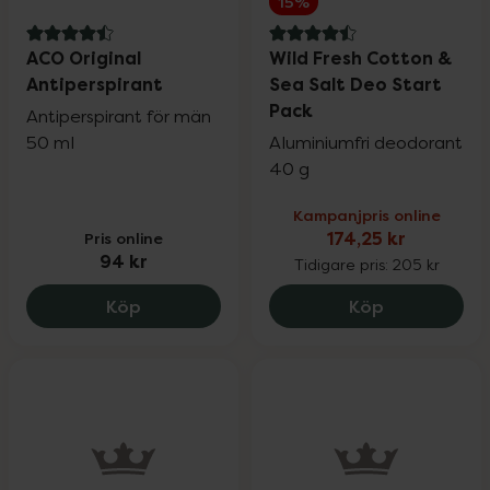
15%
4.5 av 5 i omdöme
4.5 av 5 i omdöme
ACO Original
Wild Fresh Cotton &
Antiperspirant
Sea Salt Deo Start
Pack
Antiperspirant för män
50 ml
Aluminiumfri deodorant
40 g
Kampanjpris online
Pris online
174,25 kr
94 kr
Tidigare pris:
205 kr
ACO Original Antiperspirant, 94 kr.
Wild Fresh C
Köp
Köp