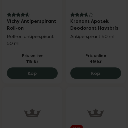
4.8 av 5 i omdöme
3.8 av 5 i omdöme
Vichy Antiperspirant
Kronans Apotek
Roll-on
Deodorant Havsbris
Roll-on antiperspirant
Antiperspirant 50 ml
50 ml
Pris online
Pris online
115 kr
49 kr
Vichy Antiperspirant Roll-on, 115 kr.
Kronans Apo
Köp
Köp