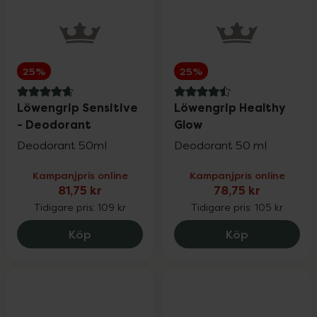
25%
25%
4.7 av 5 i omdöme
4.5 av 5 i omdöme
Löwengrip Sensitive
Löwengrip Healthy
- Deodorant
Glow
Deodorant 50ml
Deodorant 50 ml
Kampanjpris online
Kampanjpris online
81,75 kr
78,75 kr
Tidigare pris:
109 kr
Tidigare pris:
105 kr
Löwengrip Sensitive - Deodorant, 81.75 
Löwengrip H
Köp
Köp