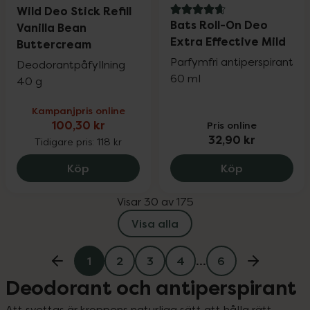
Wild Deo Stick Refill
4.7 av 5 i omdöme
Bats Roll-On Deo
Vanilla Bean
Extra Effective Mild
Buttercream
Parfymfri antiperspirant
Deodorantpåfyllning
60 ml
40 g
Kampanjpris online
100,30 kr
Pris online
32,90 kr
Tidigare pris:
118 kr
Wild Deo Stick Refill Vanilla Bean Butte
Bats Roll-On
Köp
Köp
Visar 30 av 175
Visa alla
1
2
3
4
…
6
Deodorant och antiperspirant
Att svettas är kroppens naturliga sätt att hålla rätt 