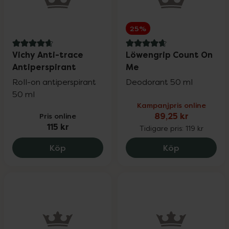
25%
4.7 av 5 i omdöme
4.7 av 5 i omdöme
Vichy Anti-trace
Löwengrip Count On
Antiperspirant
Me
Roll-on antiperspirant
Deodorant 50 ml
50 ml
Kampanjpris online
Pris online
89,25 kr
115 kr
Tidigare pris:
119 kr
Vichy Anti-trace Antiperspirant, 115 kr.
Löwengrip C
Köp
Köp