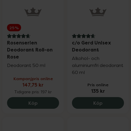
25%
4.8 av 5 i omdöme
4.8 av 5 i omdöme
Rosenserien
c/o Gerd Unisex
Deodorant Roll-on
Deodorant
Rose
Alkohol- och
Deodorant 50 ml
aluminiumfri deodorant
60 ml
Kampanjpris online
147,75 kr
Pris online
135 kr
Tidigare pris:
197 kr
Rosenserien Deodorant Roll-on Rose, 14
c/o Gerd Un
Köp
Köp