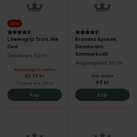
25%
4.6 av 5 i omdöme
4.5 av 5 i omdöme
Löwengrip Trust Me
Kronans Apotek
Deo
Deodorant
Sommarkväll
Deodorant 50 ml
Antiperspirant 50 ml
Kampanjpris online
93,75 kr
Pris online
49 kr
Tidigare pris:
125 kr
Löwengrip Trust Me Deo, 93.75 kr.
Kronans Apo
Köp
Köp