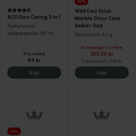
15%
Wild Deo Stick
4.6 av 5 i omdöme
ACO Deo Caring 3 In 1
Marble Ditsy Case
Amber Oud
Parfymerad
antiperspirant 50 ml
Deodorant 40 g
Kampanjpris online
Pris online
253,30 kr
94 kr
Tidigare pris:
298 kr
ACO Deo Caring 3 In 1, 94 kr.
Wild Deo St
Köp
Köp
15%