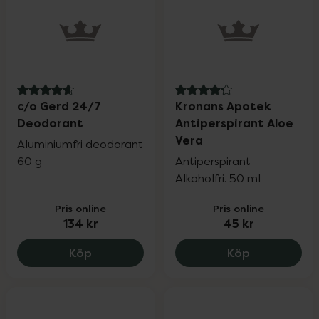
4.8 av 5 i omdöme
4.3 av 5 i omdöme
c/o Gerd 24/7
Kronans Apotek
Deodorant
Antiperspirant Aloe
Vera
Aluminiumfri deodorant
60 g
Antiperspirant
Alkoholfri. 50 ml
Pris online
Pris online
134 kr
45 kr
c/o Gerd 24/7 Deodorant, 134 kr.
Kronans Apo
Köp
Köp