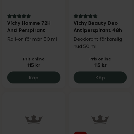
4.9 av 5 i omdöme
4.7 av 5 i omdöme
Vichy Homme 72H
Vichy Beauty Deo
Anti Perspirant
Antiperspirant 48h
Roll-on för män 50 ml
Deodorant för känslig
hud 50 ml
Pris online
Pris online
115 kr
115 kr
Vichy Homme 72H Anti Perspirant, 115 kr
Vichy Beauty
Köp
Köp