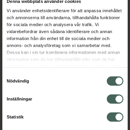
Denna webbplats använder cookies
Vi använder enhetsidentifierare för att anpassa innehållet
4.8 av 5 i omdöme
4.6 av 5 i omdöme
och annonserna till användarna, tillhandahålla funktioner
Vichy Clinical Control
Kronans Apotek
för sociala medier och analysera vår trafik. Vi
96H Antiperspirant
Antiperspirant Extra
vidarebefordrar även sådana identifierare och annan
Roll-On
Effektiv
information från din enhet till de sociala medier och
Roll-on antiperspirant
Antiperspirant
annons- och analysföretag som vi samarbetar med.
50 ml
Alkoholfri. 50 ml
Dessa kan i sin tur kombinera informationen med annan
information som du har tillhandahållit eller som de har
Pris online
Pris online
samlat in när du har använt deras tjänster. Samtycke till
149 kr
45 kr
cookies är frivilligt och du kan när som helst ändra eller
Samtyckesval
Vichy Clinical Control 96H Antiperspiran
Kronans Apot
Köp
Köp
återkalla ditt samtycke via webbplatsens
Nödvändig
cookieinställningar. Ett återkallat samtycke påverkar inte
lagligheten av behandling som skett innan återkallelsen.
Inställningar
Statistik