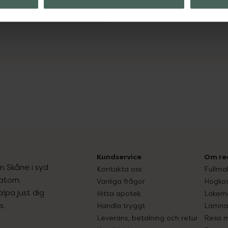
der
Visa
Kundservice
Om re
ån Skåne i syd
Kontakta oss
Fullma
atorn.
Vanliga frågor
Högkos
lpa just dig
Hitta apotek
Läkem
s.
Handla tryggt
Lämna 
Leverans, betalning och retur
Resa 