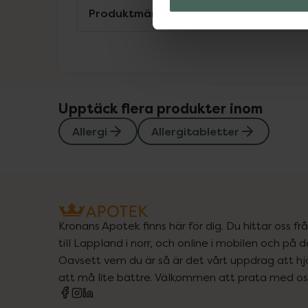
Produktmärkningar och konsumentgui
Upptäck flera produkter inom
Allergi
Allergitabletter
Kronans Apotek finns här för dig. Du hittar oss fr
till Lappland i norr, och online i mobilen och på d
Oavsett vem du är så är det vårt uppdrag att hjä
att må lite bättre. Välkommen att prata med os