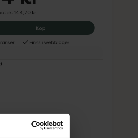
potek:
144,70 kr
Ebastin Apofri 10 mg, 94 kr.
Köp
ranser
Finns i webblager
i