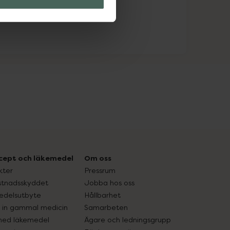
cept och läkemedel
Om oss
kter
Pressrum
tnadsskyddet
Jobba hos oss
edelsutbyte
Hållbarhet
in gammal medicin
Samarbeten
med läkemedel
Ägare och ledningsgrupp