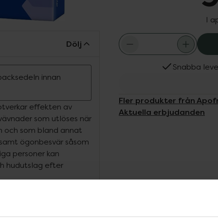
I a
Dölj
Snabba leve
ipacksedeln innan
Fler produkter från Apofr
motverkar effekten av
Aktuella erbjudanden
 vävnader som utlöses när
en och som bland annat
r samt ögonbesvär såsom
liga personer kan
h hudutslag efter
giska besvär såsom röda,
 nästäppa och nysningar.