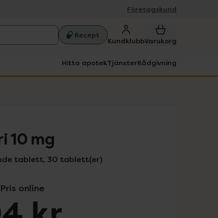
Företagskund
Recept
Kundklubb
Varukorg
Hitta apotek
Tjänster
Rådgivning
ri 10 mg
de tablett, 30 tablett(er)
Pris online
4 kr