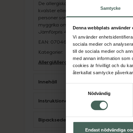
De allergiska besvären kan orsakas av blan
Samtycke
kvalster eller damm. Ebastin Apofri kan o
personer som är känsliga för myggbett, vid ti
myggrika områden.
Denna webbplats använder 
Jämförpris
4,82 kr
/
st
Vi använder enhetsidentifierar
EAN:
07046265883418
sociala medier och analysera 
till de sociala medier och a
Kategorier:
med annan information som du 
Allergi
Allergitabletter
cookies är frivilligt och du k
återkallat samtycke påverkar 
Innehåll
Samtyckesval
Nödvändig
Instruktioner
Bipacksedel från FASS
Endast nödvändiga co