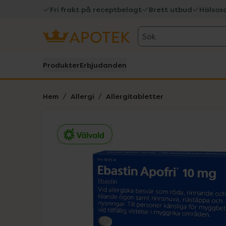
Fri frakt på receptbelagt
Brett utbud
Hälsos
Sök
Produkter
Erbjudanden
Hem
Allergi
Allergitabletter
Hoppa över Lista
Lista: . Innehåller 1 objekt.