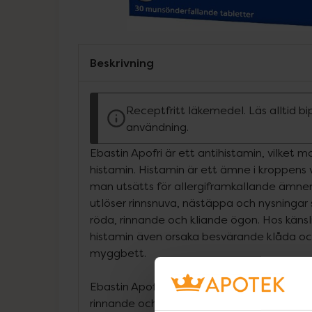
Beskrivning
Receptfritt läkemedel. Läs alltid b
användning.
Ebastin Apofri är ett antihistamin, vilket 
histamin. Histamin är ett ämne i kroppens
man utsätts för allergiframkallande ämn
utlöser rinnsnuva, nästäppa och nysninga
röda, rinnande och kliande ögon. Hos käns
histamin även orsaka besvärande klåda oc
myggbett.
Ebastin Apofri används vid tillfälliga aller
rinnande och kliande ögon samt rinnsnuva,