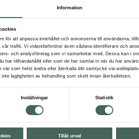
d annat pollen, pälsdjur,
Information
ckså användas av
llfällig vistelse i
cookies
e för att anpassa innehållet och annonserna till användarna, tillh
vår trafik. Vi vidarebefordrar även sådana identifierare och anna
nnons- och analysföretag som vi samarbetar med. Dessa kan i sin
har tillhandahållit eller som de har samlat in när du har använt 
an när som helst ändra eller återkalla ditt samtycke via webbplats
inte lagligheten av behandling som skett innan återkallelsen.
Visa
Inställningar
Statistik
Visa
Visa
okies
Tillåt urval