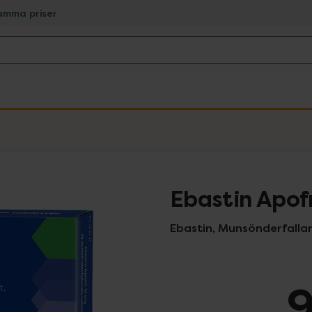
amma priser
Ebastin Apof
Ebastin, Munsönderfallan
9