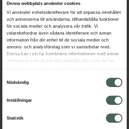
Denna webbplats använder cookies
Vi använder enhetsidentifierare för att anpassa innehållet
och annonserna till användarna, tillhandahålla funktioner
för sociala medier och analysera vår trafik. Vi
vidarebefordrar även sådana identifierare och annan
information från din enhet till de sociala medier och
annons- och analysföretag som vi samarbetar med.
Dessa kan i sin tur kombinera informationen med annan
information som du har tillhandahållit eller som de har
samlat in när du har använt deras tjänster. Samtycke till
cookies är frivilligt och du kan när som helst ändra eller
Samtyckesval
återkalla ditt samtycke via webbplatsens
Nödvändig
cookieinställningar. Ett återkallat samtycke påverkar inte
lagligheten av behandling som skett innan återkallelsen.
Inställningar
Statistik