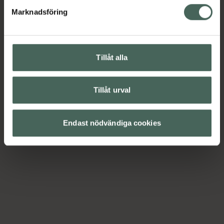
Marknadsföring
Tillåt alla
Tillåt urval
Endast nödvändiga cookies
Me
mg
Mel