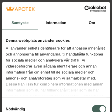
Samtycke
Information
Om
Denna webbplats använder cookies
Vi använder enhetsidentifierare för att anpassa innehållet
och annonserna till användarna, tillhandahålla funktioner
för sociala medier och analysera vår trafik. Vi
vidarebefordrar även sådana identifierare och annan
information från din enhet till de sociala medier och
annons- och analysföretag som vi samarbetar med.
Dessa kan i sin tur kombinera informationen med annan
information som du har tillhandahållit eller som de har
samlat in när du har använt deras tjänster. Samtycke till
cookies är frivilligt och du kan när som helst ändra eller
Samtyckesval
återkalla ditt samtycke via webbplatsens
Nödvändig