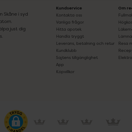
Kundservice
Om re
ån Skåne i syd
Kontakta oss
Fullma
atorn.
Vanliga frågor
Högkos
lpa just dig
Hitta apotek
Läkem
s.
Handla tryggt
Lämna 
Leverans, betalning och retur
Resa 
Kundklubb
Recept
Sajtens tillgänglighet
Elektr
App
Köpvillkor