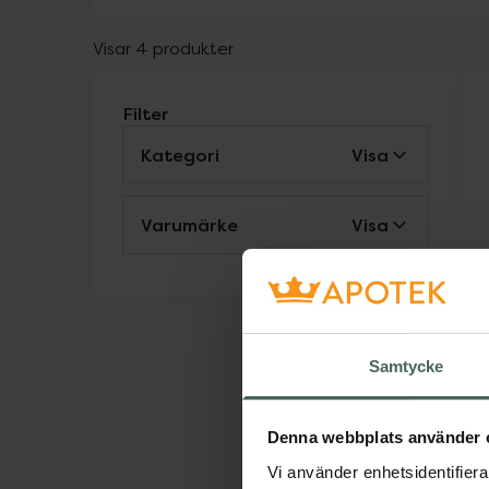
Visar 4 produkter
Filter
Kategori
Visa
Varumärke
Visa
4
A
S
S
Samtycke
Denna webbplats använder 
Vi använder enhetsidentifierar