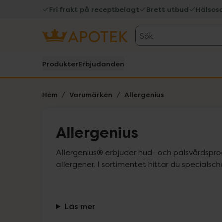
Fri frakt på receptbelagt
Brett utbud
Hälsos
Sök
Produkter
Erbjudanden
Hem
Varumärken
Allergenius
Allergenius
Allergenius® erbjuder hud- och pälsvårdspr
allergener. I sortimentet hittar du specials
Läs mer