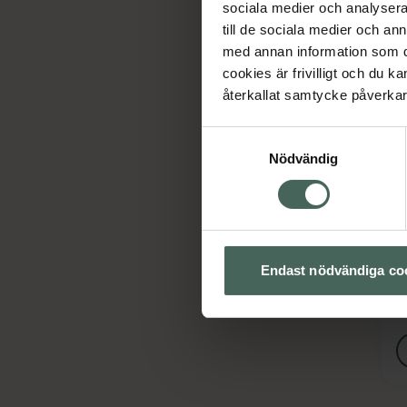
sociala medier och analysera 
till de sociala medier och a
med annan information som du 
cookies är frivilligt och du k
återkallat samtycke påverkar 
Samtyckesval
Nödvändig
5
A
S
S
Endast nödvändiga co