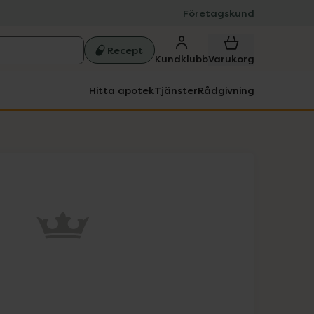
Företagskund
Recept
Kundklubb
Varukorg
Hitta apotek
Tjänster
Rådgivning