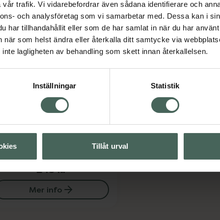
vår trafik. Vi vidarebefordrar även sådana identifierare och anna
nnons- och analysföretag som vi samarbetar med. Dessa kan i sin
har tillhandahållit eller som de har samlat in när du har använt 
an när som helst ändra eller återkalla ditt samtycke via webbplats
inte lagligheten av behandling som skett innan återkallelsen.
Inställningar
Statistik
 av 5 i omdöme
llergenius Cat
pecialschampo
champo för katt 250 ml
okies
Tillåt urval
Pris online
245 kr
Mer info