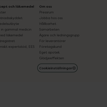
cept och läkemedel
Om oss
kter
Pressrum
tnadsskyddet
Jobba hos oss
edelsutbyte
Hållbarhet
in gammal medicin
Samarbeten
med läkemedel
Ägare och ledningsgrupp
registret
För leverantörer
oniskt expertstöd, EES
Företagskund
Eget apotek
Glädjeeffekten
Cookieinställningar