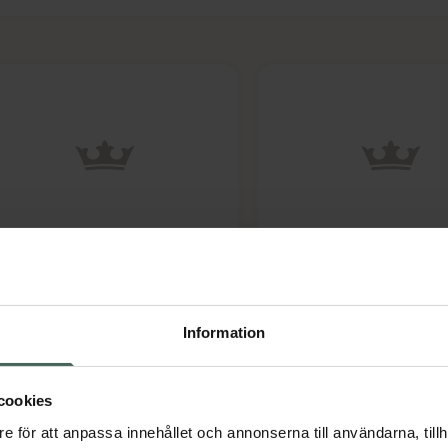
Allergenius Dog
.8 av 5 i omdöme
llergenius Dog
Specialbalsam Mous
pecialschampo
Balsam för hund 150 m
champo för hund 250 ml
Information
Pris online
Pris online
239 kr
209 kr
cookies
Allergenius Dog Specialschampo, 239 kr.
Alle
Köp
Köp
e för att anpassa innehållet och annonserna till användarna, tillh