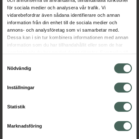
och annonserna till användarna, tillhandahålla funktioner
Jämförpris
2991,67 kr
/
l
för sociala medier och analysera vår trafik. Vi
vidarebefordrar även sådana identifierare och annan
EAN:
05060022300521
information från din enhet till de sociala medier och
Kategorier:
annons- och analysföretag som vi samarbetar med.
Brun utan sol
Brun utan sol-mousse
Dessa kan i sin tur kombinera informationen med annan
Hudvård
information som du har tillhandahållit eller som de har
samlat in när du har använt deras tjänster. Samtycke till
cookies är frivilligt och du kan när som helst ändra eller
Samtyckesval
Omdömen
Visa
återkalla ditt samtycke via webbplatsens
Nödvändig
cookieinställningar. Ett återkallat samtycke påverkar inte
lagligheten av behandling som skett innan återkallelsen.
Innehåll
Visa
Inställningar
Statistik
Instruktioner
Visa
Marknadsföring