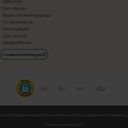
Hållbarhet
Samarbeten
Ägare och ledningsgrupp
För leverantörer
Företagskund
Eget apotek
Glädjeeffekten
Cookieinställningar
Köpvillkor
Integritetspolicy
Klubbens medlemsvillkor
Dataskyddsombud
Cookiepolicy
© Kronans Apotek AB
2026