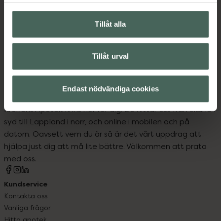
Upptäck flera produkter inom
Brun utan sol
Brun utan sol-mousse
Tillåt alla
Hudvård
Tillåt urval
Endast nödvändiga cookies
Kronans Apotek finns här för dig. Du hittar oss från Skåne i
syd till Lappland i norr, och online i mobilen och på
datorn. Oavsett vem du är så är det vårt uppdrag att
hjälpa just dig att må lite bättre. Välkommen att prata
med oss.
Kundservice
Kontakta oss
Vanliga frågor
Hitta apotek