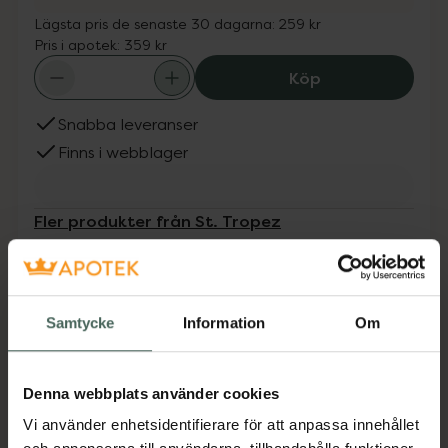
Lägsta pris de senaste 30 dagarna:
259 kr
Pris i apotek:
359 kr
St.Tropez Self 
Köp
Snabba leveranser
Finns i webblager
Fler produkter från St. Tropez
Aktuella erbjudanden
Beskrivning
Dölj
Samtycke
Information
Om
Fjäderlätt, tonade mousse som är lätt att
applicera och ger en naturligt jämn gyllenbrun
Denna webbplats använder cookies
ton. Återfuktar huden Fri från brun-utan-sol
Vi använder enhetsidentifierare för att anpassa innehållet
lukt.