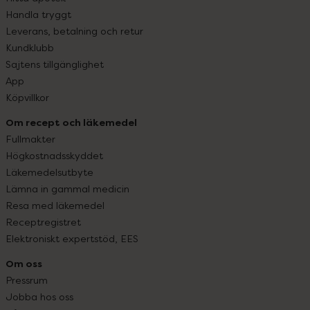
Handla tryggt
Leverans, betalning och retur
Kundklubb
Sajtens tillgänglighet
App
Köpvillkor
Om recept och läkemedel
Fullmakter
Högkostnadsskyddet
Läkemedelsutbyte
Lämna in gammal medicin
Resa med läkemedel
Receptregistret
Elektroniskt expertstöd, EES
Om oss
Pressrum
Jobba hos oss