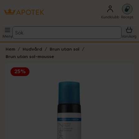
Kundklubb
Recept
Sök
Meny
Varukorg
Hem
Hudvård
Brun utan sol
Brun utan sol-mousse
25%
Hoppa över Lista
Lista: . Innehåller 8 objekt.