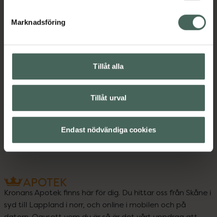
Marknadsföring
Produktmärkningar och konsumentguider
Visa
Tillåt alla
Upptäck flera produkter inom
Tillåt urval
Feber
Förkylning och feber
Huvudvärk
Mensvärk
Värk
Endast nödvändiga cookies
Kronans Apotek finns här för dig. Du hittar oss från Skåne i
syd till Lappland i norr, och online i mobilen och på
datorn. Oavsett vem du är så är det vårt uppdrag att