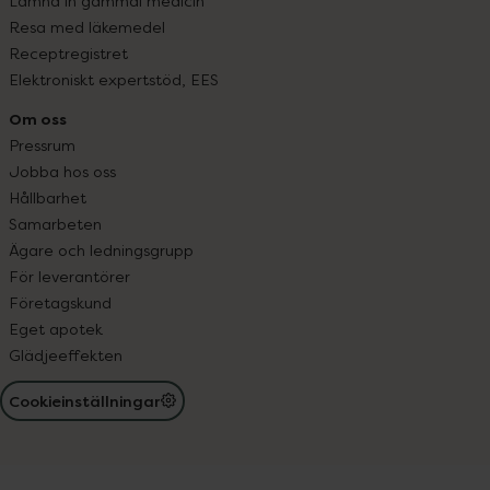
Lämna in gammal medicin
Resa med läkemedel
Receptregistret
Elektroniskt expertstöd, EES
Om oss
Pressrum
Jobba hos oss
Hållbarhet
Samarbeten
Ägare och ledningsgrupp
För leverantörer
Företagskund
Eget apotek
Glädjeeffekten
Cookieinställningar