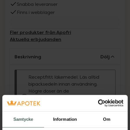
Snabba leveranser
Finns i webblager
Fler produkter från Apofri
Aktuella erbjudanden
Beskrivning
Dölj
Receptfritt läkemedel. Läs alltid
bipacksedeln innan användning.
Högre doser än de
rekommenderade ger inte
bättre smärtlindring utan
medför risk för mycket allvarlig
leverskada.
Samtycke
Information
Om
Oral lösning vid tillfälliga feber- och