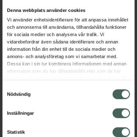
smärttillstånd av lindrig art, t ex feber vid
Denna webbplats använder cookies
förkylning, huvudvärk, menstruationssmärtor
Vi använder enhetsidentifierare för att anpassa innehållet
och muskelvärk.
och annonserna till användarna, tillhandahålla funktioner
Jämförpris
570 kr
/
l
för sociala medier och analysera vår trafik. Vi
EAN:
07046264155660
vidarebefordrar även sådana identifierare och annan
information från din enhet till de sociala medier och
Kategorier:
annons- och analysföretag som vi samarbetar med.
Feber
Förkylning och feber
Huvudvärk
Dessa kan i sin tur kombinera informationen med annan
Mensvärk
Värk
information som du har tillhandahållit eller som de har
samlat in när du har använt deras tjänster. Samtycke till
cookies är frivilligt och du kan när som helst ändra eller
Samtyckesval
Innehåll
Visa
återkalla ditt samtycke via webbplatsens
Nödvändig
cookieinställningar. Ett återkallat samtycke påverkar inte
lagligheten av behandling som skett innan återkallelsen.
Instruktioner
Visa
Inställningar
Statistik
Bipacksedel från FASS
Visa