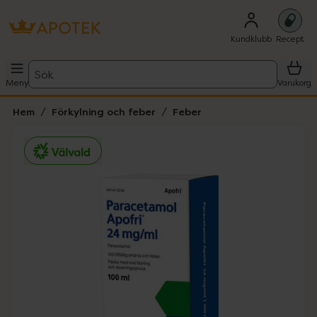
Kundklubb
Recept
Sök
Meny
Varukorg
Hem
Förkylning och feber
Feber
Hoppa över Lista
Lista: . Innehåller 1 objekt.