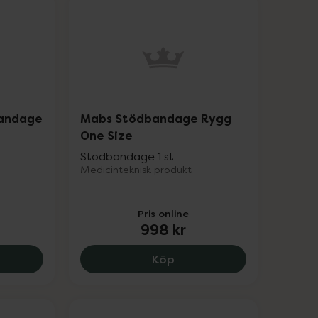
bandage
Mabs Stödbandage Rygg
One Size
Stödbandage 1 st
Medicinteknisk produkt
Pris online
998 kr
and Storlek L, 139 kr.
 Elastiskt Knäbandage Svart Storlek L/XL, 198 kr.
Mabs Stödbandage Rygg 
Köp