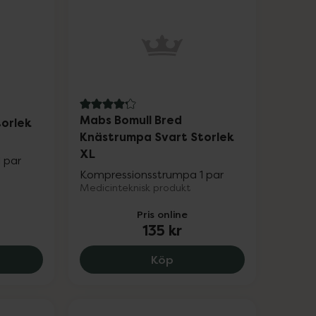
4.2 av 5 i omdöme
Mabs Bomull Bred
orlek
Knästrumpa Svart Storlek
XL
 par
Kompressionsstrumpa 1 par
Medicinteknisk produkt
Pris online
135 kr
.
 Bomull Bred Knästrumpa Svart Storlek XXL, 135 kr.
Mabs Bomull Bred Knästru
Köp