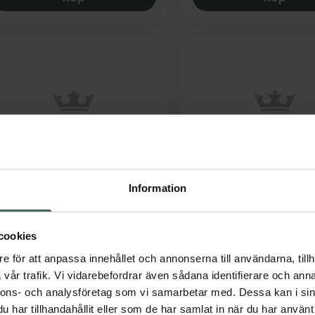
abs Benjamin
Mabs Bomull Knästr
Svart Storlek S
trumppåtagare 1 st
Information
edicinteknisk produkt
Kompressionsstrumpa 1
Medicinteknisk produkt
cookies
Pris online
Pris online
e för att anpassa innehållet och annonserna till användarna, tillh
349 kr
135 kr
vår trafik. Vi vidarebefordrar även sådana identifierare och anna
nnons- och analysföretag som vi samarbetar med. Dessa kan i sin
Mabs Benjamin, 349 kr.
Mabs 
Köp
Köp
har tillhandahållit eller som de har samlat in när du har använt 