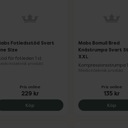
abs Fotledsstöd Svart
Mabs Bomull Bred
ne Size
Knästrumpa Svart St
XXL
töd för fotleden 1 st
edicinsteknisk produkt
Kompressionsstrumpa 1
Medicinteknisk produkt
Pris online
Pris online
229 kr
135 kr
Mabs Fotledsstöd Svart One Size, 229 kr
Mabs
Köp
Köp