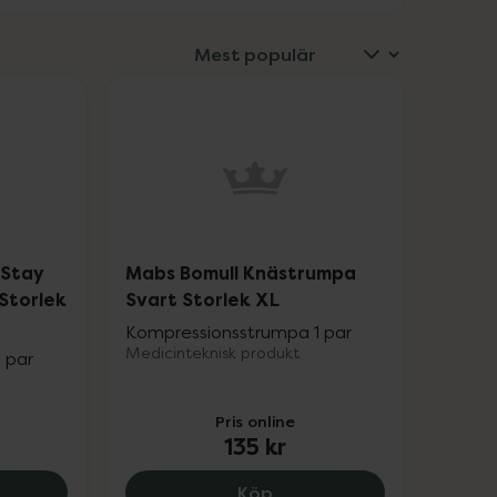
 Stay
Mabs Bomull Knästrumpa
Storlek
Svart Storlek XL
Kompressionsstrumpa 1 par
Medicinteknisk produkt
 par
Pris online
135 kr
e, 229 kr.
 Nylon Lårhöga Stay Up 140 Denier Svart Storlek M, 189
Mabs Bomull Knästrumpa S
Köp