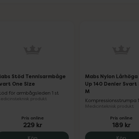
abs Stöd Tennisarmbåge
Mabs Nylon Lårhöga
vart One Size
Up 140 Denier Svart 
M
töd för armbågsleden 1 st
edicinsteknisk produkt
Kompressionsstrumpa 1
Medicinteknisk produkt
Pris online
Pris online
229 kr
189 kr
Mabs Stöd Tennisarmbåge Svart One Siz
Mabs
Köp
Köp