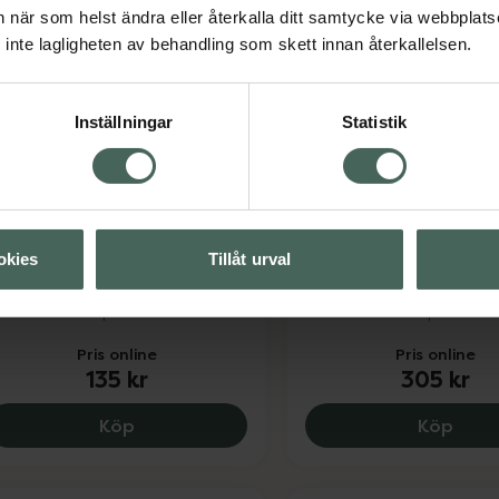
an när som helst ändra eller återkalla ditt samtycke via webbplats
inte lagligheten av behandling som skett innan återkallelsen.
Inställningar
Statistik
abs Bomull Bred
Mabs Handledsstöd 
nästrumpa Svart Storlek L
Universal
okies
Tillåt urval
ompressionsstrumpa 1 par
Stöd för handleden 1 st
edicinteknisk produkt
Medicinsteknisk produkt
Pris online
Pris online
135 kr
305 kr
Mabs Bomull Bred Knästrumpa Svart Storl
Mabs
Köp
Köp