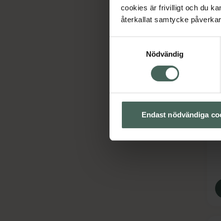
cookies är frivilligt och du k
återkallat samtycke påverkar 
Samtyckesval
Nödvändig
M
K
Endast nödvändiga co
K
M