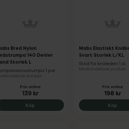
abs Bred Nylon
Mabs Elastiskt Knä
nästrumpa 140 Denier
Svart Storlek L/XL
and Storlek L
Stöd för knäleden 1 st
Medicinsteknisk produkt
ompressionsstrumpa 1 par
edicinteknisk produkt
Pris online
Pris online
139 kr
198 kr
Mabs Bred Nylon Knästrumpa 140 Denier S
Mabs
Köp
Köp