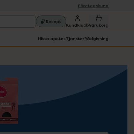
Företagskund
Recept
Kundklubb
Varukorg
Hitta apotek
Tjänster
Rådgivning