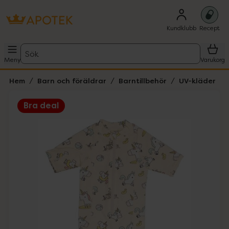
Kundklubb
Recept
Sök
Meny
Varukorg
Hem
Barn och föräldrar
Barntillbehör
UV-kläder
Bra deal
Hoppa över Lista
Lista: . Innehåller 3 objekt.