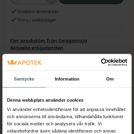
Snabba leveranser
Finns i webblager
Fler produkter från Geggamoja
Aktuella erbjudanden
Beskrivning
Dölj
Samtycke
Information
Om
UV-dräkt med korta ben och 3/4-lång ärm.
Den är praktisk och användbar med dragkedja
framtill. En storfavorit hos barnfamiljer på
Denna webbplats använder cookies
grund av sin enkelhet och solskydd.
Vi använder enhetsidentifierare för att anpassa innehållet
Jämförpris
379 kr
/
st
och annonserna till användarna, tillhandahålla funktioner
för sociala medier och analysera vår trafik. Vi
EAN:
07332833998043
vidarebefordrar även sådana identifierare och annan