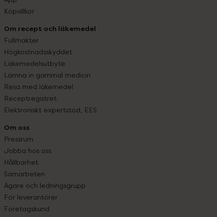
Köpvillkor
Om recept och läkemedel
Fullmakter
Högkostnadsskyddet
Läkemedelsutbyte
Lämna in gammal medicin
Resa med läkemedel
Receptregistret
Elektroniskt expertstöd, EES
Om oss
Pressrum
Jobba hos oss
Hållbarhet
Samarbeten
Ägare och ledningsgrupp
För leverantörer
Företagskund