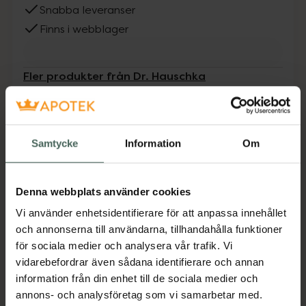
Snabba leveranser
Finns i webblager
Fler produkter från Dr. Hauschka
Aktuella erbjudanden
Beskrivning
Dölj
Samtycke
Information
Om
En dagkräm som skyddar mot yttre
påfrestningar och som ger huden en fin och
Denna webbplats använder cookies
välbalanserad ton. För känslig hud.
Vi använder enhetsidentifierare för att anpassa innehållet
Jämförpris
12,30 kr
/
ml
och annonserna till användarna, tillhandahålla funktioner
för sociala medier och analysera vår trafik. Vi
EAN:
04020829006713
vidarebefordrar även sådana identifierare och annan
Kategorier:
information från din enhet till de sociala medier och
annons- och analysföretag som vi samarbetar med.
Ansiktskräm
Ansiktsvård
Dagkräm
Hudvård