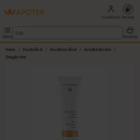
Kundklubb
Recept
Sök
Meny
Varukorg
Hem
Hudvård
Ansiktsvård
Ansiktskräm
Dagkräm
Hoppa över Lista
Lista: . Innehåller 2 objekt.