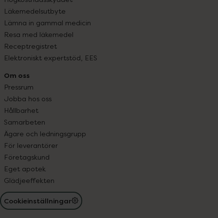
Läkemedelsutbyte
Lämna in gammal medicin
Resa med läkemedel
Receptregistret
Elektroniskt expertstöd, EES
Om oss
Pressrum
Jobba hos oss
Hållbarhet
Samarbeten
Ägare och ledningsgrupp
För leverantörer
Företagskund
Eget apotek
Glädjeeffekten
Cookieinställningar