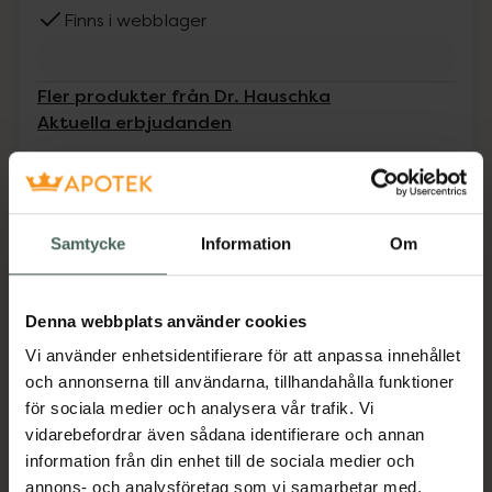
Finns i webblager
Fler produkter från Dr. Hauschka
Aktuella erbjudanden
Beskrivning
Dölj
Samtycke
Information
Om
Oljefri, nattlig hudvård som låter huden andas
fritt och som stimulerar de naturliga
förnyelseprocesserna. Gör att du kan utforska
Denna webbplats använder cookies
den nya dagen med en strålande och frisk
hud.
Vi använder enhetsidentifierare för att anpassa innehållet
och annonserna till användarna, tillhandahålla funktioner
Jämförpris
21,45 kr
/
ml
för sociala medier och analysera vår trafik. Vi
EAN:
04020829065437
vidarebefordrar även sådana identifierare och annan
information från din enhet till de sociala medier och
Kategorier:
annons- och analysföretag som vi samarbetar med.