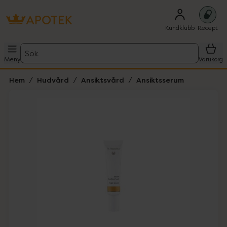
Kundklubb
Recept
Sök
Meny
Varukorg
Hem
Hudvård
Ansiktsvård
Ansiktsserum
Hoppa över Lista
Lista: . Innehåller 2 objekt.