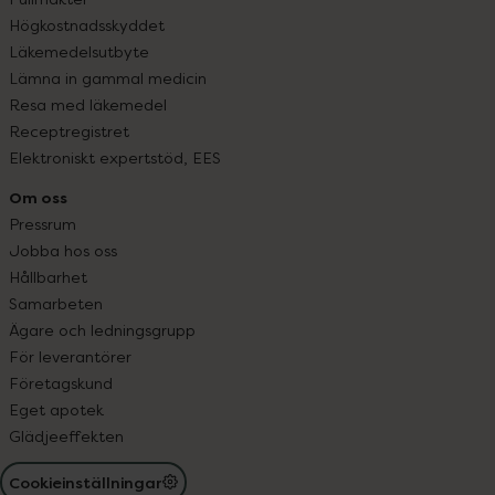
Högkostnadsskyddet
Läkemedelsutbyte
Lämna in gammal medicin
Resa med läkemedel
Receptregistret
Elektroniskt expertstöd, EES
Om oss
Pressrum
Jobba hos oss
Hållbarhet
Samarbeten
Ägare och ledningsgrupp
För leverantörer
Företagskund
Eget apotek
Glädjeeffekten
Cookieinställningar