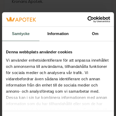
Kronans Apotek.
Fler produkter från Utgått
Aktuella erbjudanden
Samtycke
Information
Om
Beskrivning
Dölj
Denna webbplats använder cookies
Bamses Dundersnälla Duschtvål. Milt
Vi använder enhetsidentifierare för att anpassa innehållet
rengörande. Certifierad av Asthma&Allergy
och annonserna till användarna, tillhandahålla funktioner
Nordic. Doftfri & utan onödiga tillsatser.
för sociala medier och analysera vår trafik. Vi
Dermatologisk testad Även perfekt att tvätta
vidarebefordrar även sådana identifierare och annan
händera med.
information från din enhet till de sociala medier och
Jämförpris
465 kr
/
l
annons- och analysföretag som vi samarbetar med.
Dessa kan i sin tur kombinera informationen med annan
EAN:
07350068603471
information som du har tillhandahållit eller som de har
Kategorier:
samlat in när du har använt deras tjänster. Samtycke till