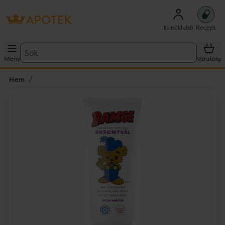
Kundklubb
Recept
Sök
Meny
Varukorg
Hem
Hoppa över Lista
Lista: . Innehåller 1 objekt.