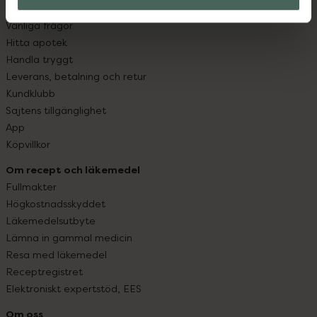
Kontakta oss
Vanliga frågor
Hitta apotek
Handla tryggt
Leverans, betalning och retur
Kundklubb
Sajtens tillgänglighet
App
Köpvillkor
Om recept och läkemedel
Fullmakter
Högkostnadsskyddet
Läkemedelsutbyte
Lämna in gammal medicin
Resa med läkemedel
Receptregistret
Elektroniskt expertstöd, EES
Om oss