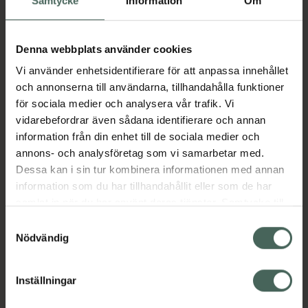
Samtycke
Information
Om
Fler produkter från Zopiklon Pilum
Aktuella erbjudanden
Denna webbplats använder cookies
Vi använder enhetsidentifierare för att anpassa innehållet
och annonserna till användarna, tillhandahålla funktioner
Beskrivning
Dölj
för sociala medier och analysera vår trafik. Vi
vidarebefordrar även sådana identifierare och annan
information från din enhet till de sociala medier och
Läs alltid bipacksedeln innan
annons- och analysföretag som vi samarbetar med.
användning.
Dessa kan i sin tur kombinera informationen med annan
EAN:
07046264633342
information som du har tillhandahållit eller som de har
samlat in när du har använt deras tjänster. Samtycke till
cookies är frivilligt och du kan när som helst ändra eller
Samtyckesval
Bipacksedel från FASS
Visa
återkalla ditt samtycke via webbplatsens
Nödvändig
cookieinställningar. Ett återkallat samtycke påverkar inte
lagligheten av behandling som skett innan återkallelsen.
Inställningar