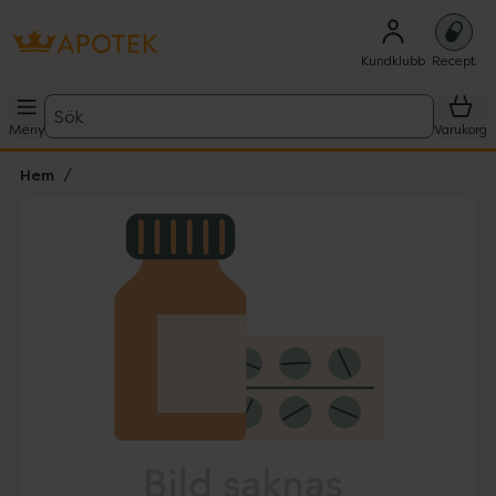
Kundklubb
Recept
Sök
Meny
Varukorg
Hem
Hoppa över Lista
Lista: . Innehåller 1 objekt.