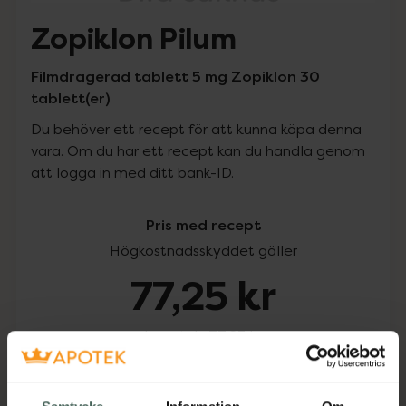
Zopiklon Pilum
Filmdragerad tablett 5 mg Zopiklon 30
tablett(er)
Du behöver ett recept för att kunna köpa denna
vara. Om du har ett recept kan du handla genom
att logga in med ditt bank-ID.
Pris med recept
Högkostnadsskyddet gäller
77,25 kr
I apotek:
77,25 kr
Köp via ditt recept