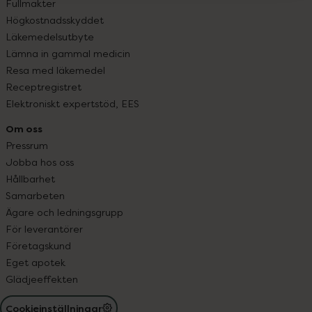
Fullmakter
Högkostnadsskyddet
Läkemedelsutbyte
Lämna in gammal medicin
Resa med läkemedel
Receptregistret
Elektroniskt expertstöd, EES
Om oss
Pressrum
Jobba hos oss
Hållbarhet
Samarbeten
Ägare och ledningsgrupp
För leverantörer
Företagskund
Eget apotek
Glädjeeffekten
Cookieinställningar