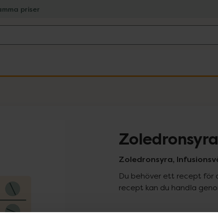
amma priser
Zoledronsyr
Zoledronsyra, Infusionsvät
Du behöver ett recept för 
recept kan du handla genom
Pr