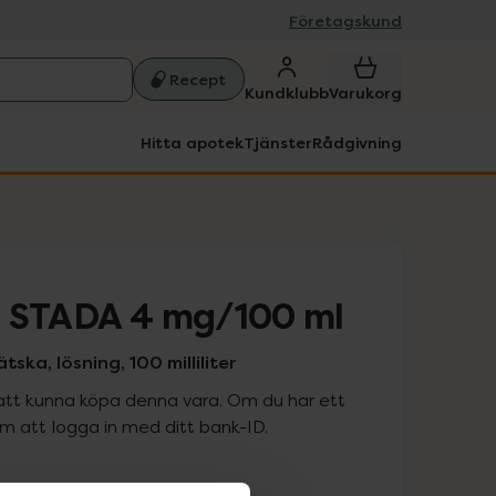
Företagskund
Recept
Kundklubb
Varukorg
Hitta apotek
Tjänster
Rådgivning
a STADA 4 mg/100 ml
ska, lösning, 100 milliliter
att kunna köpa denna vara. Om du har ett
 att logga in med ditt bank-ID.
is med recept