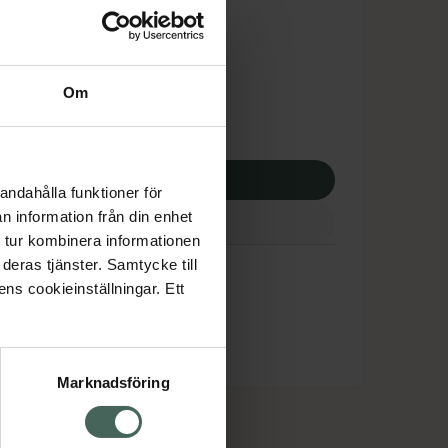
dsskyddet gäller inte
,75 kr
Om
potek:
355,75 kr
p via ditt recept
andahålla funktioner för
n information från din enhet
 tur kombinera informationen
deras tjänster. Samtycke till
ens cookieinställningar. Ett
Marknadsföring
cept och läkemedel
Om oss