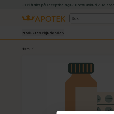
Fri frakt på receptbelagt
Brett utbud
Hälsos
Sök
Produkter
Erbjudanden
Hem
Hoppa över Lista
Lista: . Innehåller 1 objekt.