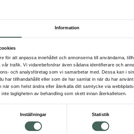
Högkostna
355
Information
Dölj
I a
cookies
Kö
dning.
e för att anpassa innehållet och annonserna till användarna, tillh
vår trafik. Vi vidarebefordrar även sådana identifierare och anna
nnons- och analysföretag som vi samarbetar med. Dessa kan i sin
Aktuella erbjudanden
har tillhandahållit eller som de har samlat in när du har använt 
an när som helst ändra eller återkalla ditt samtycke via webbplats
Visa
inte lagligheten av behandling som skett innan återkallelsen.
Inställningar
Statistik
Kundservice
Om re