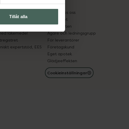
kter
Pressrum
tnadsskyddet
Jobba hos oss
Tillåt alla
edelsutbyte
Hållbarhet
in gammal medicin
Samarbeten
med läkemedel
Ägare och ledningsgrupp
registret
För leverantörer
oniskt expertstöd, EES
Företagskund
Eget apotek
Glädjeeffekten
Cookieinställningar