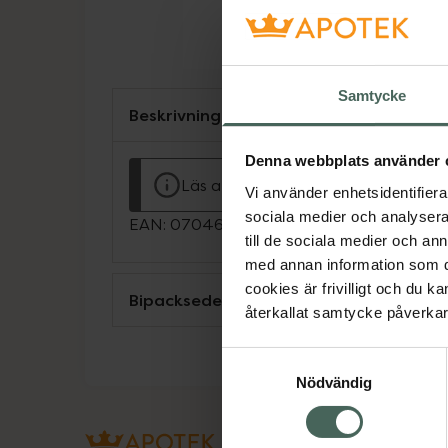
Samtycke
Beskrivning
Denna webbplats använder 
Läs alltid bipacksedeln innan använ
Vi använder enhetsidentifierar
sociala medier och analysera 
EAN:
07046265270348
till de sociala medier och a
med annan information som du 
cookies är frivilligt och du k
Bipacksedel från FASS
återkallat samtycke påverkar 
Samtyckesval
Nödvändig