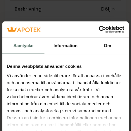
Beskrivning
Dölj
Receptfritt läkemedel. Läs alltid
bipacksedeln innan användning.
Samtycke
Information
Om
Receptfritt läkemedel. Innerförband vid
dubbelbandagering. Läs alltid bipacksedel
innan användning.
Denna webbplats använder cookies
Jämförpris
88,90 kr
/
st
Vi använder enhetsidentifierare för att anpassa innehållet
EAN:
07046265384540
och annonserna till användarna, tillhandahålla funktioner
för sociala medier och analysera vår trafik. Vi
Kategorier:
vidarebefordrar även sådana identifierare och annan
Sår & förband
Sår, bett och stick
information från din enhet till de sociala medier och
annons- och analysföretag som vi samarbetar med.
Dessa kan i sin tur kombinera informationen med annan
Bipacksedel från FASS
Visa
information som du har tillhandahållit eller som de har