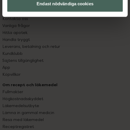
Endast nödvändiga cookies
Kundservice
Kontakta oss
Vanliga frågor
Hitta apotek
Handla tryggt
Leverans, betalning och retur
Kundklubb
Sajtens tillgänglighet
App
Köpvillkor
Om recept och läkemedel
Fullmakter
Högkostnadsskyddet
Läkemedelsutbyte
Lämna in gammal medicin
Resa med läkemedel
Receptregistret