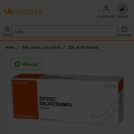
Kundklubb
Recept
Sök
Meny
Varukorg
Hem
Sår, bett och stick
Sår & förband
Hoppa över Lista
Lista: . Innehåller 1 objekt.