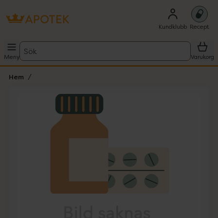
Kundklubb
Recept
Sök
Meny
Varukorg
Hem
Hoppa över Lista
Lista: . Innehåller 1 objekt.