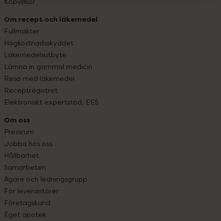
Köpvillkor
Om recept och läkemedel
Fullmakter
Högkostnadsskyddet
Läkemedelsutbyte
Lämna in gammal medicin
Resa med läkemedel
Receptregistret
Elektroniskt expertstöd, EES
Om oss
Pressrum
Jobba hos oss
Hållbarhet
Samarbeten
Ägare och ledningsgrupp
För leverantörer
Företagskund
Eget apotek