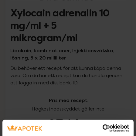
Xylocain adrenalin 10
mg/ml + 5
mikrogram/ml
Lidokain, kombinationer, Injektionsvätska,
lösning, 5 x 20 milliliter
Du behöver ett recept för att kunna köpa denna
vara. Om du har ett recept kan du handla genom
att logga in med ditt bank-ID.
Pris med recept
Högkostnadsskyddet gäller inte
254 kr