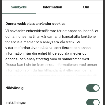
I apotek:
254 kr
Samtycke
Information
Om
Köp via ditt recept
Denna webbplats använder cookies
Aktuella erbjudanden
Vi använder enhetsidentifierare för att anpassa innehållet
och annonserna till användarna, tillhandahålla funktioner
för sociala medier och analysera vår trafik. Vi
Beskrivning
Dölj
vidarebefordrar även sådana identifierare och annan
information från din enhet till de sociala medier och
annons- och analysföretag som vi samarbetar med.
Läs alltid bipacksedeln innan
Dessa kan i sin tur kombinera informationen med annan
användning.
information som du har tillhandahållit eller som de har
EAN:
05000456014243
samlat in när du har använt deras tjänster. Samtycke till
cookies är frivilligt och du kan när som helst ändra eller
Samtyckesval
återkalla ditt samtycke via webbplatsens
Nödvändig
Bipacksedel från FASS
Visa
cookieinställningar. Ett återkallat samtycke påverkar inte
lagligheten av behandling som skett innan återkallelsen.
Inställningar