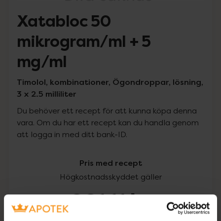
Xatabloc 50
mikrogram/ml + 5
mg/ml
Timolol, kombinationer, Ögondroppar, lösning,
3 x 2.5 milliliter
Du behöver ett recept för att kunna köpa denna
vara. Om du har ett recept kan du handla genom
att logga in med ditt bank-ID.
Pris med recept
Högkostnadsskyddet gäller
261,11 kr