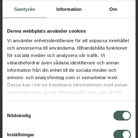
I apotek:
261,11 kr
Samtycke
Information
Om
Köp via ditt recept
Denna webbplats använder cookies
Aktuella erbjudanden
Vi använder enhetsidentifierare för att anpassa innehållet
och annonserna till användarna, tillhandahålla funktioner
för sociala medier och analysera vår trafik. Vi
Beskrivning
Dölj
vidarebefordrar även sådana identifierare och annan
information från din enhet till de sociala medier och
annons- och analysföretag som vi samarbetar med.
Läs alltid bipacksedeln innan
Dessa kan i sin tur kombinera informationen med annan
användning.
information som du har tillhandahållit eller som de har
EAN:
05060148680767
samlat in när du har använt deras tjänster. Samtycke till
cookies är frivilligt och du kan när som helst ändra eller
Samtyckesval
återkalla ditt samtycke via webbplatsens
Nödvändig
Bipacksedel från FASS
Visa
cookieinställningar. Ett återkallat samtycke påverkar inte
lagligheten av behandling som skett innan återkallelsen.
Inställningar