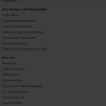
Köpvillkor
Om recept och läkemedel
Fullmakter
Högkostnadsskyddet
Läkemedelsutbyte
Lämna in gammal medicin
Resa med läkemedel
Receptregistret
Elektroniskt expertstöd, EES
Om oss
Pressrum
Jobba hos oss
Hållbarhet
Samarbeten
Ägare och ledningsgrupp
För leverantörer
Företagskund
Eget apotek