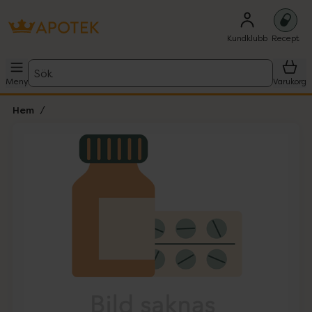
Kundklubb
Recept
Sök
Meny
Varukorg
Hem
Hoppa över Lista
Lista: . Innehåller 1 objekt.