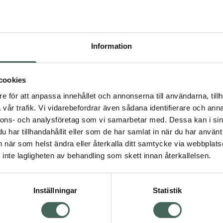
Pr
Högkostna
5880
Information
Dölj
I a
cookies
dning.
e för att anpassa innehållet och annonserna till användarna, tillh
Kö
vår trafik. Vi vidarebefordrar även sådana identifierare och anna
nnons- och analysföretag som vi samarbetar med. Dessa kan i sin
har tillhandahållit eller som de har samlat in när du har använt 
Aktuella erbjudanden
an när som helst ändra eller återkalla ditt samtycke via webbplats
Visa
inte lagligheten av behandling som skett innan återkallelsen.
Inställningar
Statistik
Kundservice
Om re