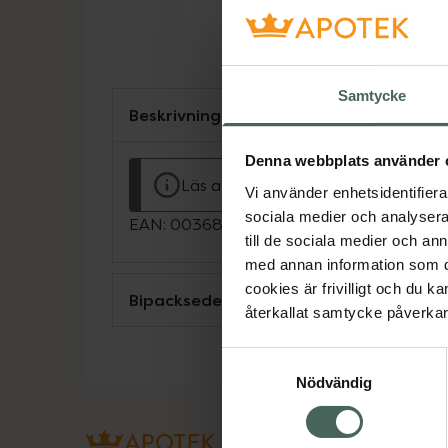
Samtycke
Beskrivning
Denna webbplats använder 
Läs alltid bipacksedeln innan använ
Vi använder enhetsidentifierar
sociala medier och analysera 
EAN:
00368727004849
till de sociala medier och a
med annan information som du 
cookies är frivilligt och du k
Bipacksedel från FASS
återkallat samtycke påverkar 
Samtyckesval
Nödvändig