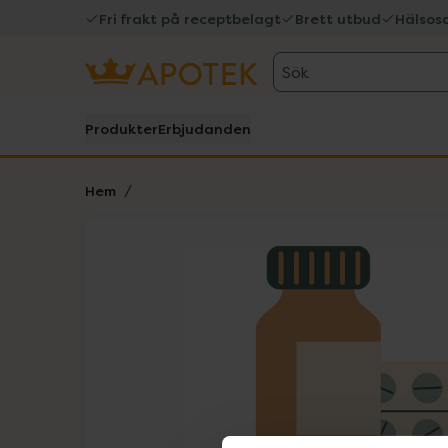
Fri frakt på receptbelagt
Brett utbud
Hälsos
Sök
Produkter
Erbjudanden
Hem
Hoppa över Lista
Lista: . Innehåller 1 objekt.