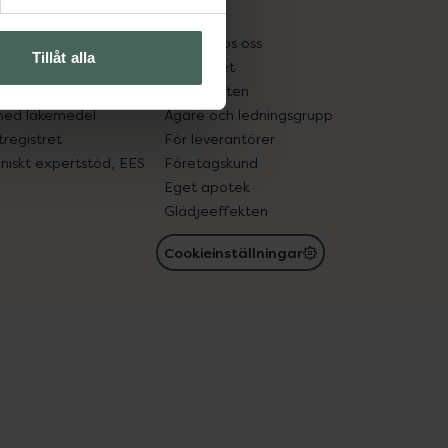
kter
Pressrum
tnadsskyddet
Jobba hos oss
Tillåt alla
edelsutbyte
Hållbarhet
in gammal medicin
Samarbeten
med läkemedel
Ägare och ledningsgrupp
registret
För leverantörer
oniskt expertstöd, EES
Företagskund
Eget apotek
Glädjeeffekten
Cookieinställningar