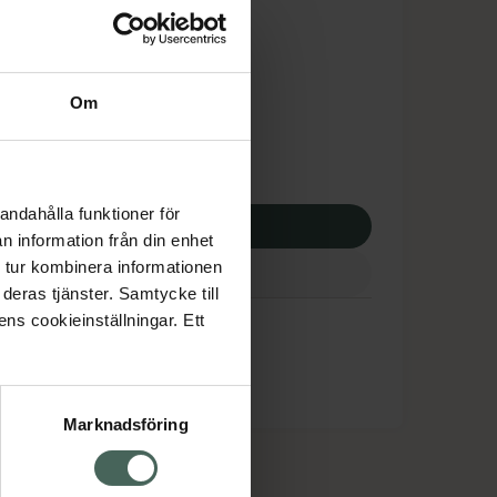
is med recept
dsskyddet gäller inte
1,18 kr
Om
potek:
58801,18 kr
andahålla funktioner för
p via ditt recept
n information från din enhet
 tur kombinera informationen
deras tjänster. Samtycke till
ens cookieinställningar. Ett
Marknadsföring
cept och läkemedel
Om oss