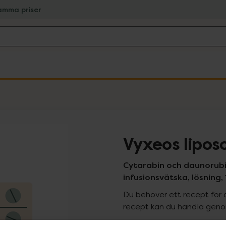
amma priser
Vyxeos lipo
Cytarabin och daunorubicin
infusionsvätska, lösning, 
Du behöver ett recept för 
recept kan du handla genom