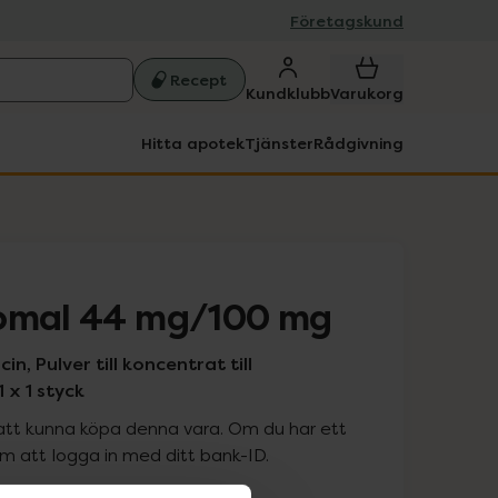
Företagskund
Recept
Kundklubb
Varukorg
Hitta apotek
Tjänster
Rådgivning
somal 44 mg/100 mg
, Pulver till koncentrat till
1 x 1 styck
att kunna köpa denna vara. Om du har ett
 att logga in med ditt bank-ID.