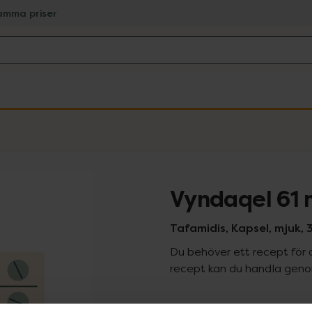
amma priser
Vyndaqel 61
Tafamidis, Kapsel, mjuk,
Du behöver ett recept för 
recept kan du handla genom
Pr