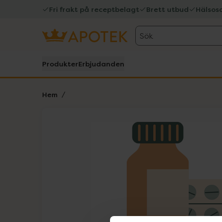
Fri frakt på receptbelagt
Brett utbud
Hälsos
Sök
Produkter
Erbjudanden
Hem
Hoppa över Lista
Lista: . Innehåller 1 objekt.