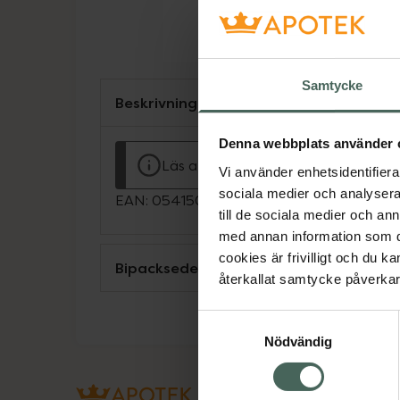
Samtycke
Beskrivning
Denna webbplats använder 
Läs alltid bipacksedeln innan använ
Vi använder enhetsidentifierar
sociala medier och analysera 
EAN:
05415062358825
till de sociala medier och a
med annan information som du 
cookies är frivilligt och du k
Bipacksedel från FASS
återkallat samtycke påverkar 
Samtyckesval
Nödvändig