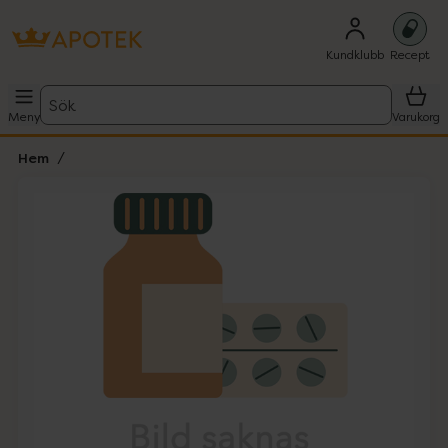
Kundklubb
Recept
Sök
Meny
Varukorg
Hem
Hoppa över Lista
Lista: . Innehåller 1 objekt.