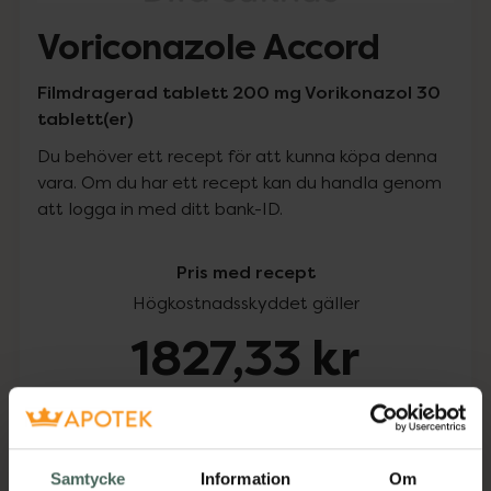
Voriconazole Accord
Filmdragerad tablett 200 mg Vorikonazol 30
tablett(er)
Du behöver ett recept för att kunna köpa denna
vara. Om du har ett recept kan du handla genom
att logga in med ditt bank-ID.
Pris med recept
Högkostnadsskyddet gäller
1827,33 kr
I apotek:
1827,33 kr
Köp via ditt recept
Samtycke
Information
Om