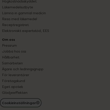
Högkostnadsskyddet
Läkemedelsutbyte
Lämna in gammal medicin
Resa med läkemedel
Receptregistret
Elektroniskt expertstöd, EES
Om oss
Pressrum
Jobba hos oss
Hållbarhet
Samarbeten
Ägare och ledningsgrupp
För leverantörer
Företagskund
Eget apotek
Glädjeeffekten
Cookieinställningar