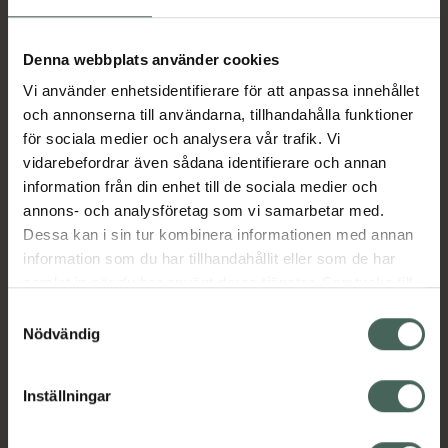
Aktuella erbjudanden
Denna webbplats använder cookies
Vi använder enhetsidentifierare för att anpassa innehållet
Beskrivning
Dölj
och annonserna till användarna, tillhandahålla funktioner
för sociala medier och analysera vår trafik. Vi
vidarebefordrar även sådana identifierare och annan
Läs alltid bipacksedeln innan
information från din enhet till de sociala medier och
användning.
annons- och analysföretag som vi samarbetar med.
Dessa kan i sin tur kombinera informationen med annan
EAN:
05055565725399
information som du har tillhandahållit eller som de har
samlat in när du har använt deras tjänster. Samtycke till
cookies är frivilligt och du kan när som helst ändra eller
Bipacksedel från FASS
Visa
Samtyckesval
återkalla ditt samtycke via webbplatsens
Nödvändig
cookieinställningar. Ett återkallat samtycke påverkar inte
lagligheten av behandling som skett innan återkallelsen.
Inställningar