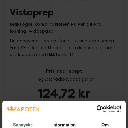
Vistaprep
Makrogol, kombinationer, Pulver till oral
lösning, 4 dospåsar
Du behöver ett recept för att kunna köpa denna
vara. Om du har ett recept kan du handla genom
att logga in med ditt bank-ID.
Pris med recept
Högkostnadsskyddet gäller
124,72 kr
I apotek:
124,72 kr
Köp via ditt recept
Samtycke
Information
Om