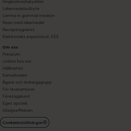
Högkostnadsskyddet
Läkemedelsutbyte
Lämna in gammal medicin
Resa med läkemedel
Receptregistret
Elektroniskt expertstöd, EES
Om oss
Pressrum
Jobba hos oss
Hållbarhet
Samarbeten
Ägare och ledningsgrupp
För leverantörer
Företagskund
Eget apotek
Glädjeeffekten
Cookieinställningar