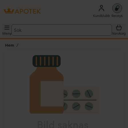
Kundklubb
Recept
Sök
Meny
Varukorg
Hem
Hoppa över Lista
Lista: . Innehåller 1 objekt.