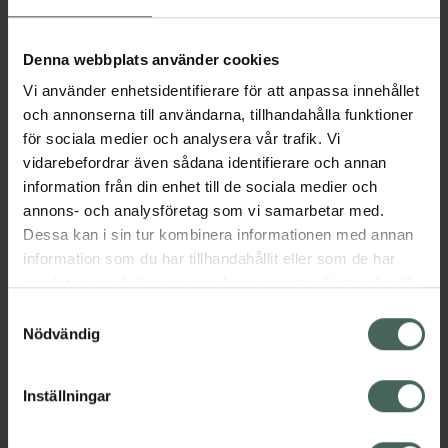
Aktuella erbjudanden
Denna webbplats använder cookies
Vi använder enhetsidentifierare för att anpassa innehållet
Beskrivning
Dölj
och annonserna till användarna, tillhandahålla funktioner
för sociala medier och analysera vår trafik. Vi
vidarebefordrar även sådana identifierare och annan
Läs alltid bipacksedeln innan
information från din enhet till de sociala medier och
användning.
annons- och analysföretag som vi samarbetar med.
Dessa kan i sin tur kombinera informationen med annan
EAN:
07640129620890
information som du har tillhandahållit eller som de har
samlat in när du har använt deras tjänster. Samtycke till
cookies är frivilligt och du kan när som helst ändra eller
Bipacksedel från FASS
Visa
Samtyckesval
återkalla ditt samtycke via webbplatsens
Nödvändig
cookieinställningar. Ett återkallat samtycke påverkar inte
lagligheten av behandling som skett innan återkallelsen.
Inställningar