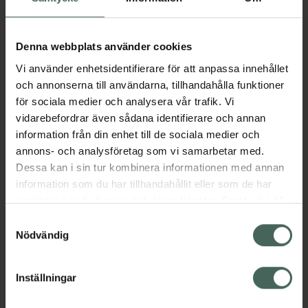
Aktuella erbjudanden
Denna webbplats använder cookies
Vi använder enhetsidentifierare för att anpassa innehållet
Beskrivning
Dölj
och annonserna till användarna, tillhandahålla funktioner
för sociala medier och analysera vår trafik. Vi
vidarebefordrar även sådana identifierare och annan
Läs alltid bipacksedeln innan
information från din enhet till de sociala medier och
användning.
annons- och analysföretag som vi samarbetar med.
Dessa kan i sin tur kombinera informationen med annan
EAN:
05711313000407
information som du har tillhandahållit eller som de har
samlat in när du har använt deras tjänster. Samtycke till
cookies är frivilligt och du kan när som helst ändra eller
Samtyckesval
Bipacksedel från FASS
Visa
återkalla ditt samtycke via webbplatsens
Nödvändig
cookieinställningar. Ett återkallat samtycke påverkar inte
lagligheten av behandling som skett innan återkallelsen.
Inställningar