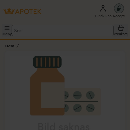
Kundklubb
Recept
Sök
Meny
Varukorg
Hem
Hoppa över Lista
Lista: . Innehåller 1 objekt.