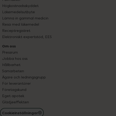
Högkostnadsskyddet
Läkemedelsutbyte
Lämna in gammal medicin
Resa med läkemedel
Receptregistret
Elektroniskt expertstöd, EES
Om oss
Pressrum
Jobba hos oss
Hållbarhet
Samarbeten
Ägare och ledningsgrupp
För leverantörer
Företagskund
Eget apotek
Glädjeeffekten
Cookieinställningar