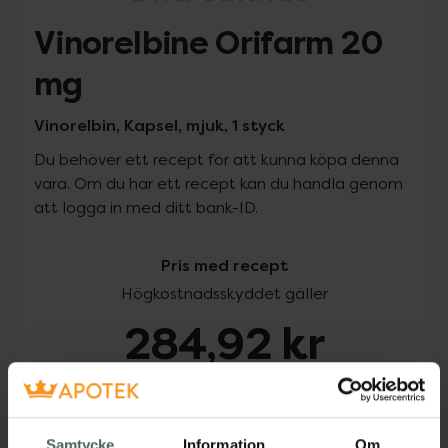
Vinorelbine Orifarm 20
mg
Vinorelbin, Kapsel, mjuk, 1 styck
Du behöver ett recept för att kunna köpa denna
vara. Om du har ett recept kan du handla genom
att logga in med ditt bank-ID.
Pris med recept
Högkostnadsskyddet gäller
284,92 kr
I apotek:
284,92 kr
Köp via ditt recept
Samtycke
Information
Om