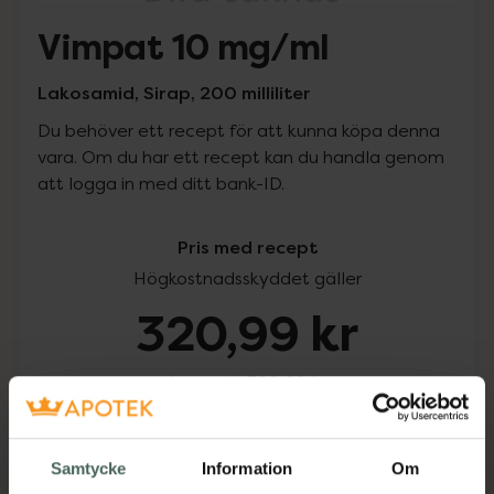
Vimpat 10 mg/ml
Lakosamid, Sirap, 200 milliliter
Du behöver ett recept för att kunna köpa denna
vara. Om du har ett recept kan du handla genom
att logga in med ditt bank-ID.
Pris med recept
Högkostnadsskyddet gäller
320,99 kr
I apotek:
320,99 kr
Köp via ditt recept
Samtycke
Information
Om