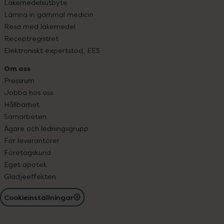
Läkemedelsutbyte
Lämna in gammal medicin
Resa med läkemedel
Receptregistret
Elektroniskt expertstöd, EES
Om oss
Pressrum
Jobba hos oss
Hållbarhet
Samarbeten
Ägare och ledningsgrupp
För leverantörer
Företagskund
Eget apotek
Glädjeeffekten
Cookieinställningar