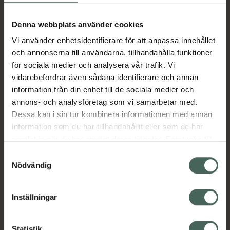
Aktuella erbjudanden
Denna webbplats använder cookies
Vi använder enhetsidentifierare för att anpassa innehållet
Beskrivning
Dölj
och annonserna till användarna, tillhandahålla funktioner
för sociala medier och analysera vår trafik. Vi
vidarebefordrar även sådana identifierare och annan
Läs alltid bipacksedeln innan
information från din enhet till de sociala medier och
användning.
annons- och analysföretag som vi samarbetar med.
EAN:
05413787103140
Dessa kan i sin tur kombinera informationen med annan
information som du har tillhandahållit eller som de har
samlat in när du har använt deras tjänster. Samtycke till
Bipacksedel från FASS
Visa
cookies är frivilligt och du kan när som helst ändra eller
Samtyckesval
återkalla ditt samtycke via webbplatsens
Nödvändig
cookieinställningar. Ett återkallat samtycke påverkar inte
lagligheten av behandling som skett innan återkallelsen.
Inställningar
Kronans Apotek finns här för dig. Du hittar oss från Skåne i
Statistik