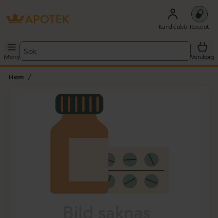
Kundklubb
Recept
Sök
Meny
Varukorg
Hem
Hoppa över Lista
Lista: . Innehåller 1 objekt.