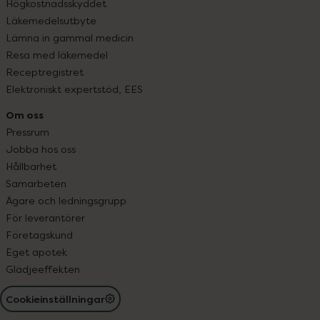
Högkostnadsskyddet
Läkemedelsutbyte
Lämna in gammal medicin
Resa med läkemedel
Receptregistret
Elektroniskt expertstöd, EES
Om oss
Pressrum
Jobba hos oss
Hållbarhet
Samarbeten
Ägare och ledningsgrupp
För leverantörer
Företagskund
Eget apotek
Glädjeeffekten
Cookieinställningar