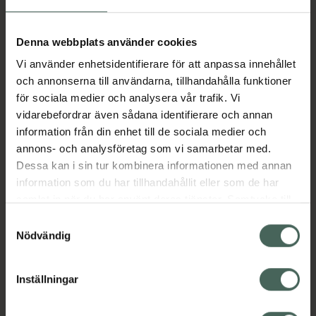
Aktuella erbjudanden
Denna webbplats använder cookies
Vi använder enhetsidentifierare för att anpassa innehållet
Beskrivning
Dölj
och annonserna till användarna, tillhandahålla funktioner
för sociala medier och analysera vår trafik. Vi
vidarebefordrar även sådana identifierare och annan
Läs alltid bipacksedeln innan
information från din enhet till de sociala medier och
användning.
annons- och analysföretag som vi samarbetar med.
Dessa kan i sin tur kombinera informationen med annan
EAN:
07046261709866
information som du har tillhandahållit eller som de har
samlat in när du har använt deras tjänster. Samtycke till
cookies är frivilligt och du kan när som helst ändra eller
Bipacksedel från FASS
Visa
Samtyckesval
återkalla ditt samtycke via webbplatsens
Nödvändig
cookieinställningar. Ett återkallat samtycke påverkar inte
lagligheten av behandling som skett innan återkallelsen.
Inställningar