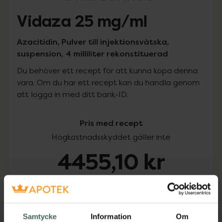
Vidaza 25 mg/ml
Azacitidin, Pulver till injektionsvätska,
suspension, 4 milliliter rekonstituerad
Du behöver ett recept för att kunna köpa denna
vara. Om du har ett recept kan du handla genom
att logga in med ditt bank-ID.
Pris med recept
Högkostnadsskyddet gäller inte
4455,10 kr
I apotek:
4455,10 kr
Köp via ditt recept
Samtycke
Information
Om