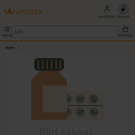
Kundklubb
Recept
Sök
Meny
Varukorg
Hem
Hoppa över Lista
Lista: . Innehåller 1 objekt.