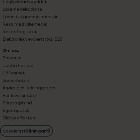
Högkostnadsskyddet
Läkemedelsutbyte
Lämna in gammal medicin
Resa med läkemedel
Receptregistret
Elektroniskt expertstöd, EES
Om oss
Pressrum
Jobba hos oss
Hållbarhet
Samarbeten
Ägare och ledningsgrupp
För leverantörer
Företagskund
Eget apotek
Glädjeeffekten
Cookieinställningar