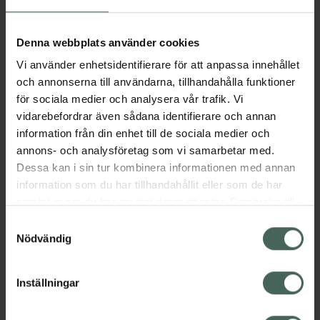
Aktuella erbjudanden
Denna webbplats använder cookies
Vi använder enhetsidentifierare för att anpassa innehållet
Beskrivning
Dölj
och annonserna till användarna, tillhandahålla funktioner
för sociala medier och analysera vår trafik. Vi
vidarebefordrar även sådana identifierare och annan
Läs alltid bipacksedeln innan
information från din enhet till de sociala medier och
användning.
annons- och analysföretag som vi samarbetar med.
Dessa kan i sin tur kombinera informationen med annan
EAN:
05712440011625
information som du har tillhandahållit eller som de har
samlat in när du har använt deras tjänster. Samtycke till
cookies är frivilligt och du kan när som helst ändra eller
Bipacksedel från FASS
Visa
Samtyckesval
återkalla ditt samtycke via webbplatsens
Nödvändig
cookieinställningar. Ett återkallat samtycke påverkar inte
lagligheten av behandling som skett innan återkallelsen.
Inställningar