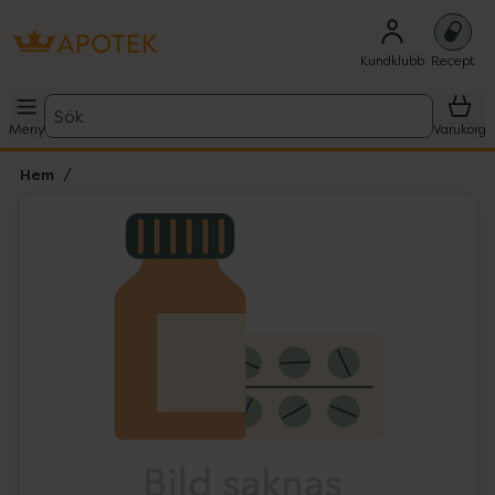
Kundklubb
Recept
Sök
Meny
Varukorg
Hem
Hoppa över Lista
Lista: . Innehåller 1 objekt.