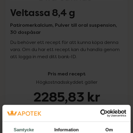
Veltassa 8,4 g
Patiromerkalcium, Pulver till oral suspension,
30 dospåsar
Du behöver ett recept för att kunna köpa denna
vara. Om du har ett recept kan du handla genom
att logga in med ditt bank-ID.
Pris med recept
Högkostnadsskyddet gäller
2285,83 kr
I apotek:
2285,83 kr
Köp via ditt recept
Samtycke
Information
Om